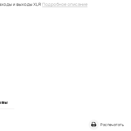
входы и выходы XLR
Подробное описание
ывы
Распечатать