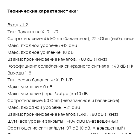
Технические характеристики:
Входы 1-2
Тип: баланcные XLR, L/R
Сопротивление: 44 kOhm (балансное), 22 kOhm (небаланс
Макс. входной уровень: +12 dBu
Макс. входное усиление: 10 dB
Взаимопроникновение каналов: >80 dB (1 kHz)
Коэффициент ослабления синфазного сигнала: >40 dB (1 kH
Выходы 1-6
Тип: серво баланcные XLR, L/R
Макс. усиление: 0 dB
Макс. усиление (input/output): +10 dB
Сопротивление: 50 Ohm (небалансное и балансное)
Макс. выходной уровень: +21 dBu
Взаимопроникновение каналов (L/R): >80 dB (1 kHz)
Шум (все уровни закрыты): -104 dBu (A-взвешенный)
Соотношение сигнал/шум: 97 dB (0 dB, A-взвешенный)