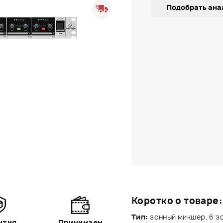
Подобрать ана
Коротко о товаре:
Тип:
зонный микшер, 6 зо
нтия
Принимаем