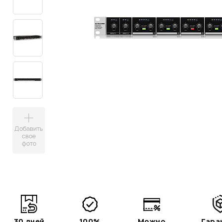
Добавить
свое
фото
30 дней
100%
Можно
Гара