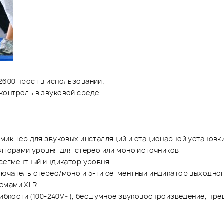
2600 прост в иcпользовании.
контроль в звуковой среде.
 микшер для звуковых инсталляций и стационарной установк
ляторами уровня для стерео или моно источников
 сегментный индикатор уровня
лючатель стерео/моно и 5-ти сегментный индикатор выходно
ъемами XLR
 гибкости (100-240V~), бесшумное звуковоспроизведение, пр