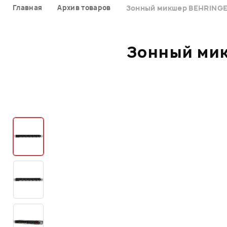
Главная
Архив товаров
Зонный микшер BEHRING
Зонный ми