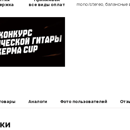
mono/stereo, балансные 
держка
все виды оплат
товары
Аналоги
Фото пользователей
Отз
ики