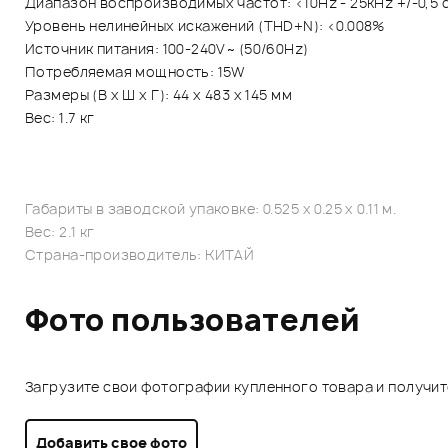
Диапазон воспроизводимых частот: <10Hz - 25kHz +/-0,5 
Уровень нелинейных искажений (THD+N): <0.008%
Источник питания: 100-240V~ (50/60Hz)
Потребляемая мощность: 15W
Размеры (В х Ш х Г): 44 х 483 х 145 мм
Вес: 1.7 кг
Габариты в заводской упаковке: 0.525 x 0.25 x 0.11 м.
Вес: 2.1 кг
Страна-производитель: КИТАЙ
Фото пользователей
Загрузите свои фотографии купленного товара и получи
Добавить свое фото