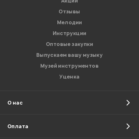
Акции
Отзывы
Мелодии
Я даю
согласие
на обработку персональных данных в
Инструкции
соответствии с
Политикой в отношении обработки
персональных данных.
Оптовые закупки
Введите проверочное число:
Выпускаем вашу музыку
Музей инструментов
Уценка
О нас
Отправить
Оплата