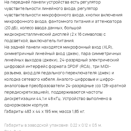
На передней панели устройства есть регулятор
чувствительности линейного входа, регулятор
чувствительности микрофонного входа, кнопки включения
микрофонного входа, фантомного питания и аттенюатора
(20 дБ), колесо ввода данных, большой
жидкокристаллический дисплей (2 x 16 символов) с
подсветкой, выключатель питания.
На задней панели находятся микрофонный вход (XLR),
симметричный линейный вход (джек), пара симметричных
линейных выходов (джеки), 24-разрядный электрический
цифровой интерфейс формата SPDIF (RCA), три MIDI-
разъема, вход для педального переключателя (джек) и
колодка сетевого кабеля. Аналого-цифровые и цифро-
аналоговые преобразователи 24-разрядные (со 128-кратной
передискретизацией), поддерживаются частоты
дискретизации 44,1 и 48 кГц. Устройство выполнено в
однорэковом корпусе.
Габариты 483 x 44 x 195 мм, масса 1,85 кг.
Габариты в заводской упаковке: 0.22 x 0.12 x 0.5 м.