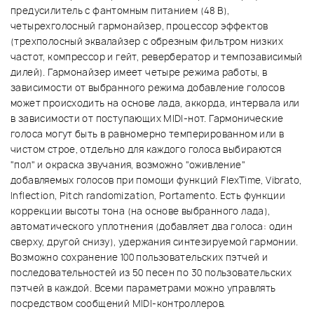
предусилитель с фантомным питанием (48 В),
четырехголосный гармонайзер, процессор эффектов
(трехполосный эквалайзер с обрезным фильтром низких
частот, компрессор и гейт, ревербератор и темпозависимый
дилей). Гармонайзер имеет четыре режима работы, в
зависимости от выбранного режима добавление голосов
может происходить на основе лада, аккорда, интервала или
в зависимости от поступающих MIDI-нот. Гармонические
голоса могут быть в равномерно темперированном или в
чистом строе, отдельно для каждого голоса выбираются
"пол" и окраска звучания, возможно "оживление"
добавляемых голосов при помощи функций FlexTime, Vibrato,
Inflection, Pitch randomization, Portamento. Есть функции
коррекции высоты тона (на основе выбранного лада),
автоматического уплотнения (добавляет два голоса: один
сверху, другой снизу), удержания синтезируемой гармонии.
Возможно сохранение 100 пользовательских пэтчей и
последовательностей из 50 песен по 30 пользовательских
пэтчей в каждой. Всеми параметрами можно управлять
посредством сообщений MIDI-контроллеров.