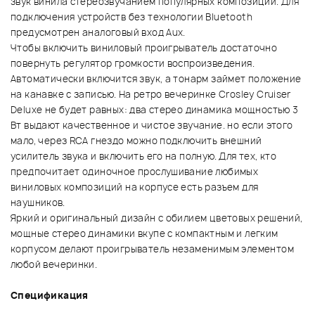
звук винила стереозвучанием популярных композиций. Для
подключения устройств без технологии Bluetooth
предусмотрен аналоговый вход Aux.
Чтобы включить виниловый проигрыватель достаточно
повернуть регулятор громкости воспроизведения.
Автоматически включится звук, а тонарм займет положение
на канавке с записью. На ретро вечеринке Crosley Cruiser
Deluxe не будет равных: два стерео динамика мощностью 3
Вт выдают качественное и чистое звучание. но если этого
мало, через RCA гнездо можно подключить внешний
усилитель звука и включить его на полную. Для тех, кто
предпочитает одиночное прослушивание любимых
виниловых композиций на корпусе есть разъем для
наушников.
Яркий и оригинальный дизайн с обилием цветовых решений,
мощные стерео динамики вкупе с компактным и легким
корпусом делают проигрыватель незаменимым элементом
любой вечеринки.
Спецификация