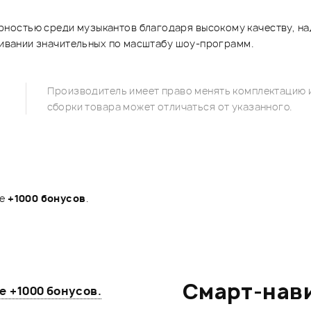
ностью среди музыкантов благодаря высокому качеству, над
учивании значительных по масштабу шоу-программ.
Производитель имеет право менять комплектацию и
сборки товара может отличаться от указанного.
те
+1000 бонусов
.
Смарт-нав
те
+1000 бонусов
.