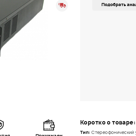
Подобрать ана
Коротко о товаре:
Тип:
Стереофонический у
нтия
Принимаем