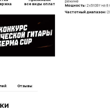
режиме
держка
все виды оплат
Мощность:
2x510Вт на 8 
Частотный диапазон:
2
лей
Отзывы
ики