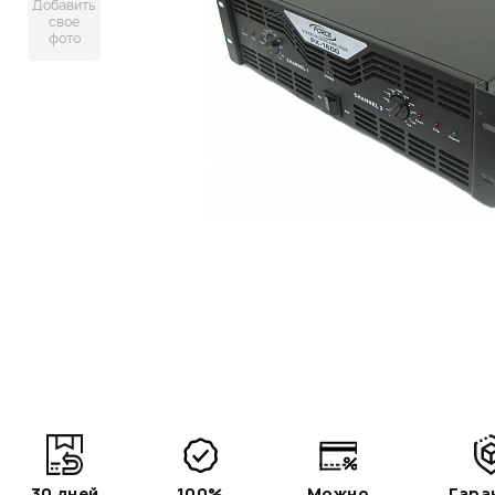
Добавить
свое
фото
30 дней
100%
Можно
Гара