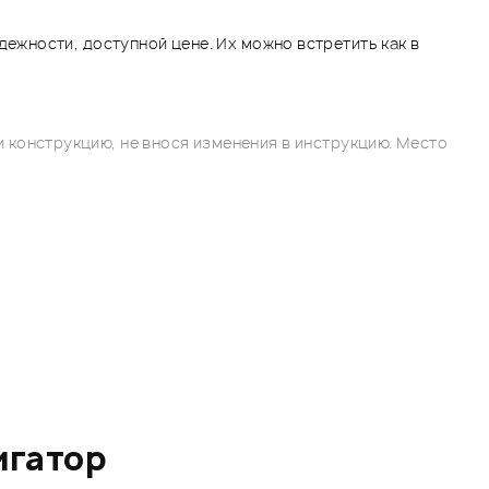
ежности, доступной цене. Их можно встретить как в
 конструкцию, не внося изменения в инструкцию. Место
игатор