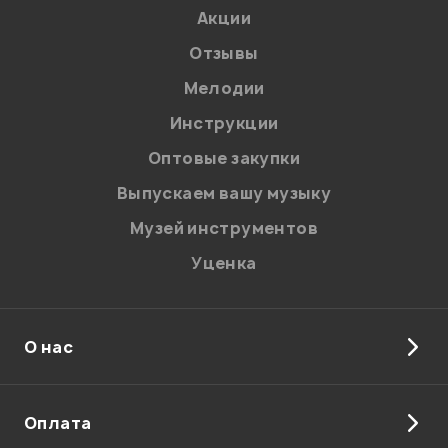
Акции
Отзывы
Я даю
согласие
на обработку персональных данных в
соответствии с
Политикой в отношении обработки
персональных данных.
Мелодии
Введите проверочное число:
Инструкции
Оптовые закупки
Выпускаем вашу музыку
Музей инструментов
Уценка
Отправить
О нас
Оплата