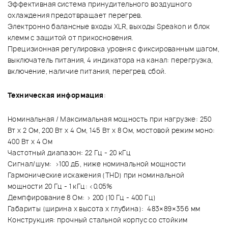
Эффективная система принудительного воздушного
охлаждения предотвращает перегрев.
Электронно балансные входы XLR, выходы Speakon и блок
клемм с защитой от прикосновения.
Прецизионная регулировка уровня с фиксированным шагом,
выключатель питания, 4 индикатора на канал: перегрузка,
включение, наличие питания, перегрев, сбой.
Техническая информация
:
Номинальная / Максимальная мощность при нагрузке: 250
Вт х 2 Ом, 200 Вт х 4 Ом, 145 Вт х 8 Ом, мостовой режим моно:
400 Вт х 4 Ом
Частотный диапазон: 22 Гц - 20 кГц
Сигнал/шум: >100 дБ, ниже номинальной мощности
Гармонические искажения (THD) при номинальной
мощности 20 Гц - 1 кГц: <0.05%
Демпфирование 8 Ом: > 200 (10 Гц - 400 Гц)
Габариты (ширина х высота х глубина): 483×89×356 мм
Конструкция: прочный стальной корпус со стойким