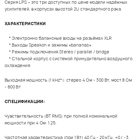
Серия LPS – это три доступных по цене модели надёжных
усилителей, в корпусах высотой 2U стандартного рэка.
ХАРАКТЕРИСТИКИ
* Электронно балансные входы на разъёмах XLR
* Выходы Speakon и зажимы «bananas»
* Режимы подключения Stereo / parallel / bridge
* Стальной корпус с системой принудительно воздушного
охлаждения
Выходная мощность (1 kHz*): стерео 4 Ом - 300 Вт, мост 8 Ом
- 600 Вт
СПЕЦИФИКАЦИИ:
Чувствительность (ВТ RMS) при полной номинальной
мощности при 4 Ом: 1.25.
Частотная характеристика (при 1 Вт) 40 Гц - 20 кГц: +0 / -3