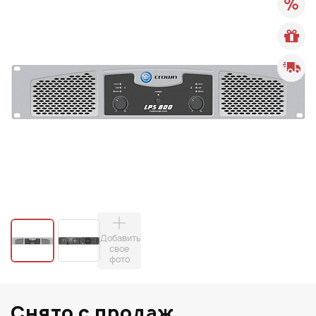
Добавить
свое
фото
Снято с продаж