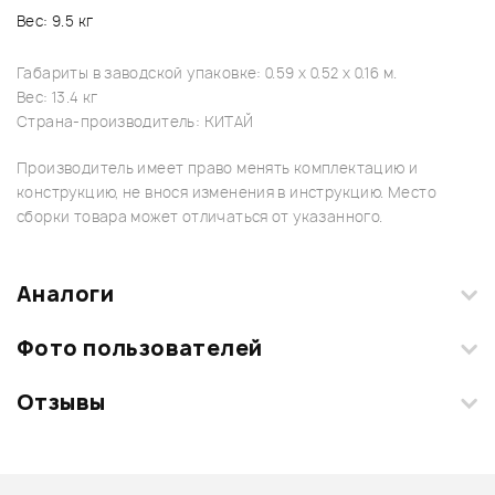
Вес: 9.5 кг
Габариты в заводской упаковке: 0.59 x 0.52 x 0.16 м.
Вес: 13.4 кг
Страна-производитель: КИТАЙ
Производитель имеет право менять комплектацию и
конструкцию, не внося изменения в инструкцию. Место
сборки товара может отличаться от указанного.
Аналоги
Фото пользователей
Отзывы
Загрузите свои фотографии купленного товара и получите
+1000 бонусов
.
Смарт-навигатор
Добавить свое фото