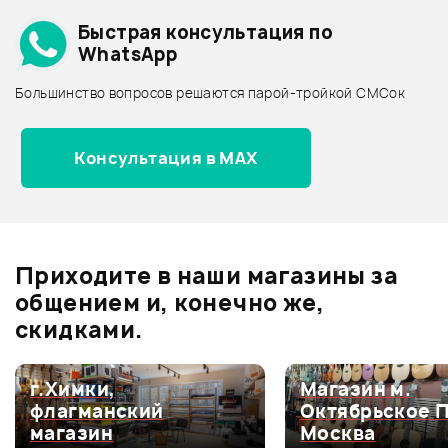
Подробнее о CROWN
Быстрая консультация по
Архив товаров - дешевле
WhatsApp
Архив товаров - дороже
Большинство вопросов решаются парой-тройкой СМСок
Все товары CROWN
Архив товаров - новинки
11 160 ₽
Консультация в MAX
СВЕТОВАЯ ПАНЕЛЬ INVOLIGHT
LED BAR390
Отзывы
Оставьте отзыв и получите
+1000
1
бонусов
.
В корзину
Приходите в наши магазины за
3.0
общением и, конечно же,
скидками.
Оценка
5
0
г.Химки,
Магазин м.
флагманский
Октябрьское 
Оценка
4
0
магазин
Москва
Оценка
3
100%