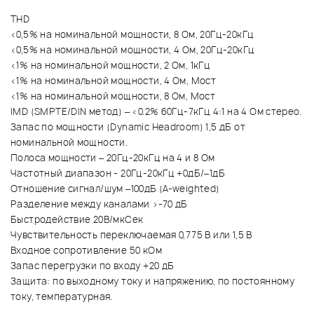
THD
<0,5% на номинальной мощности, 8 Ом, 20Гц-20кГц
<0,5% на номинальной мощности, 4 Ом, 20Гц-20кГц
<1% на номинальной мощности, 2 Ом, 1кГц
<1% на номинальной мощности, 4 Ом, Мост
<1% на номинальной мощности, 8 Ом, Мост
IMD (SMPTE/DIN метод) – <0.2% 60Гц-7кГц 4:1 на 4 Ом стерео.
Запас по мощности (Dynamic Headroom) 1,5 дБ от
номинальной мощности.
Полоса мощности – 20Гц-20кГц на 4 и 8 Ом
Частотный диапазон - 20Гц-20кГц +0дБ/–1дБ
Отношение сигнал/шум –100дБ (A-weighted)
Разделение между каналами >-70 дБ
Быстродействие 20В/мкСек
Чувствительность переключаемая 0,775 В или 1,5 В
Входное сопротивление 50 кОм
Запас перегрузки по входу +20 дБ
Защита: по выходному току и напряжению, по постоянному
току, температурная.