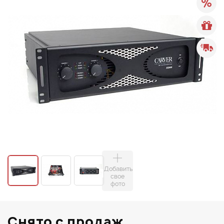
Добавить
свое
фото
Снято с продаж