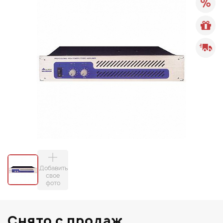
Добавить
свое
фото
Снято с продаж