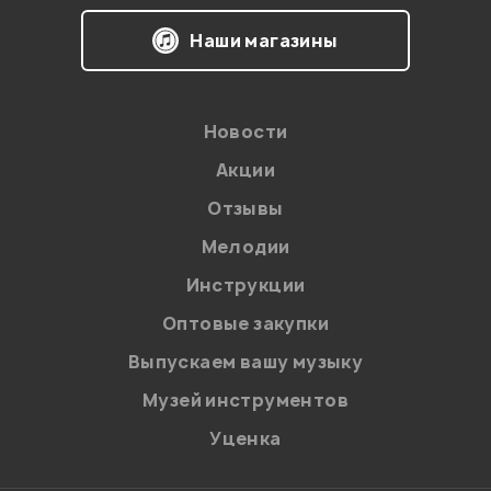
Наши магазины
Новости
Акции
Отзывы
Мелодии
Я даю
согласие
на обработку персональных данных в
Инструкции
соответствии с
Политикой в отношении обработки
персональных данных.
Оптовые закупки
Введите проверочное число:
Выпускаем вашу музыку
Музей инструментов
Уценка