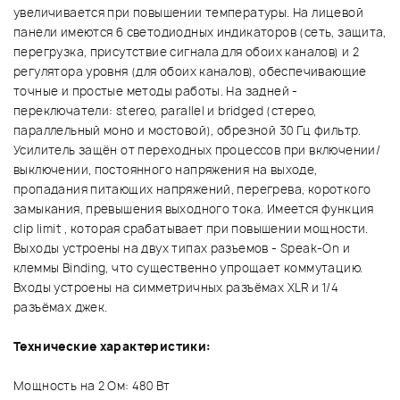
увеличивается при повышении температуры. На лицевой
панели имеются 6 светодиодных индикаторов (сеть, защита,
перегрузка, присутствие сигнала для обоих каналов) и 2
регулятора уровня (для обоих каналов), обеспечивающие
точные и простые методы работы. На задней -
переключатели: stereo, parallel и bridged (стерео,
параллельный моно и мостовой), обрезной 30 Гц фильтр.
Усилитель защён от переходных процессов при включении/
выключении, постоянного напряжения на выходе,
пропадания питающих напряжений, перегрева, короткого
замыкания, превышения выходного тока. Имеется функция
clip limit , которая срабатывает при повышении мощности.
Выходы устроены на двух типах разъемов - Speak-On и
клеммы Binding, что существенно упрощает коммутацию.
Входы устроены на симметричных разъёмах XLR и 1/4
разъёмах джек.
Технические характеристики:
Мощность на 2 Ом: 480 Вт