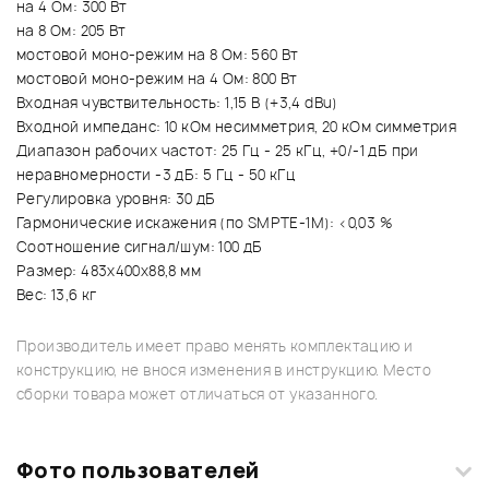
на 4 Ом: 300 Вт
на 8 Ом: 205 Вт
мостовой моно-режим на 8 Ом: 560 Вт
мостовой моно-режим на 4 Ом: 800 Вт
Входная чувствительность: 1,15 В (+3,4 dBu)
Входной импеданс: 10 кОм несимметрия, 20 кОм симметрия
Диапазон рабочих частот: 25 Гц - 25 кГц, +0/-1 дБ при
неравномерности -3 дБ: 5 Гц - 50 кГц
Регулировка уровня: 30 дБ
Гармонические искажения (по SMPTE-1M): <0,03 %
Соотношение сигнал/шум: 100 дБ
Размер: 483х400х88,8 мм
Вес: 13,6 кг
Производитель имеет право менять комплектацию и
конструкцию, не внося изменения в инструкцию. Место
сборки товара может отличаться от указанного.
Фото пользователей