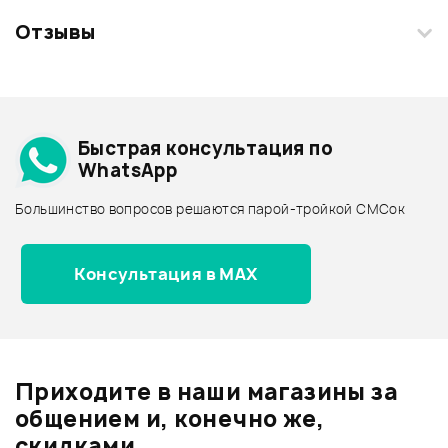
Отзывы
Загрузите свои фотографии купленного товара и получите
+1000 бонусов
.
Смарт-навигатор
Добавить свое фото
Подробнее о ALTO
Быстрая консультация по
Архив товаров - дешевле
WhatsApp
Архив товаров - дороже
Большинство вопросов решаются парой-тройкой СМСок
Все товары ALTO
Архив товаров - новинки
Консультация в MAX
Отзывы
Оставьте отзыв и получите
+1000
0
бонусов
.
Приходите в наши магазины за
0.0
общением и, конечно же,
скидками.