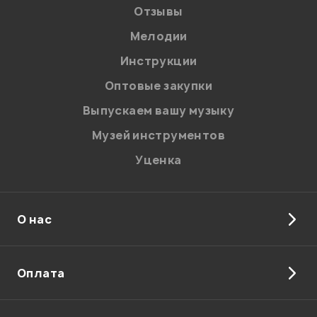
Отзывы
Мелодии
Я даю
согласие
на обработку персональных данных в
Инструкции
соответствии с
Политикой в отношении обработки
персональных данных.
Оптовые закупки
Введите проверочное число:
Выпускаем вашу музыку
Музей инструментов
Уценка
О нас
Отправить
Оплата