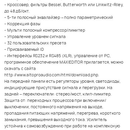
- Кроссовер, фильтры Bessel, Butterworth или Linkwitz-Riley,
до 48 дБ/окт.
- 5-ти полосный эквалайзер – полно параметрический
- Коррекция фазы
- Мульти полосный компрессор/лимитер
- Управление уровнем сигнала
- 32 пользовательских пресета
- Присваиваемый ID
- Интерфейсы RS232 и RS485 (XLR), управление от PC,
программное обеспечение MAXIEDITOR прилагается, можно
скачать с сайта
http://www.altoproaudio.com/html/download.php.
На передней панели есть регуляторы уровня, светодиоды,
индицирующие присутствие сигнала и перегрузки. На
задней – переключатели: стерео/мост, клип-лимитер.
Защита от: переходных процессов при включении/
выключении, постоянного напряжения на выходе,
пропадания питающих напряжений, перегрева, короткого
замыкания, превышения выходного тока. Усилитель
устойчив к самовозбуждению при работе на комплексную