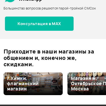
Архив товаров - дороже
Большинство вопросов решаются парой-тройкой СМСок
Все товары ALTO
Архив товаров - новинки
Консультация в MAX
Отзывы
Оставьте отзыв и получите
+1000
0
бонусов
.
Приходите в наши магазины за
0.0
общением и, конечно же,
скидками.
Оценка
5
0
г.Химки,
Магазин м.
флагманский
Октябрьское 
Оценка
4
0
магазин
Москва
Оценка
3
0
Оценка
2
0