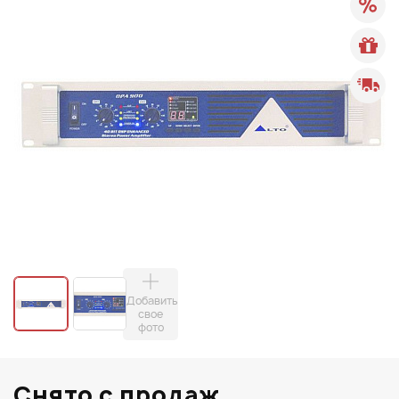
Добавить
свое
фото
Снято с продаж