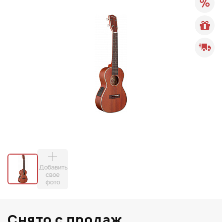
Добавить
свое
фото
Снято с продаж