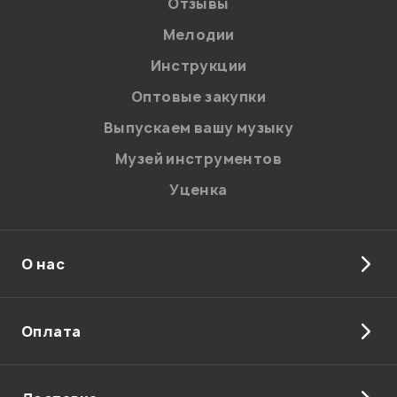
Отзывы
Мелодии
Я даю
согласие
на обработку персональных данных в
Инструкции
соответствии с
Политикой в отношении обработки
персональных данных.
Оптовые закупки
Введите проверочное число:
Выпускаем вашу музыку
Музей инструментов
Уценка
О нас
Отправить
Оплата