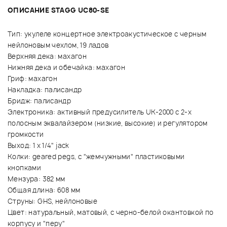
ОПИСАНИЕ STAGG UC80-SE
Тип: укулеле концертное электроакустическое с черным
нейлоновым чехлом, 19 ладов
Верхняя дека: махагон
Нижняя дека и обечайка: махагон
Гриф: махагон
Накладка: палисандр
Бридж: палисандр
Электроника: активный предусилитель UK-2000 с 2-х
полосным эквалайзером (низкие, высокие) и регулятором
громкости
Выход: 1 x 1/4" jack
Колки: geared pegs, с "жемчужными" пластиковыми
кнопками
Мензура: 382 мм
Общая длина: 608 мм
Струны: GHS, нейлоновые
Цвет: натуральный, матовый, с черно-белой окантовкой по
корпусу и "перу"