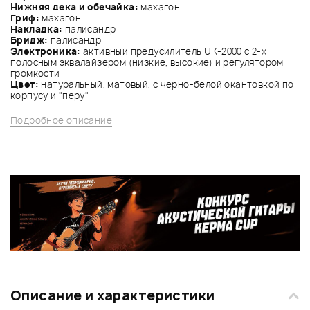
Нижняя дека и обечайка
:
махагон
Гриф
:
махагон
Накладка
:
палисандр
Бридж
:
палисандр
Электроника
:
активный предусилитель UK-2000 с 2-х
полосным эквалайзером (низкие, высокие) и регулятором
громкости
Цвет
:
натуральный, матовый, с черно-белой окантовкой по
корпусу и "перу"
Подробное описание
Описание и характеристики