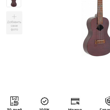
Добавить
свое
фото
30 дней
100%
Можно
Гара