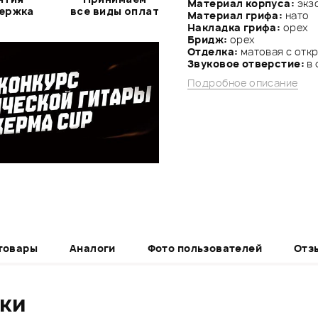
Материал корпуса:
экз
держка
все виды оплат
Материал грифа:
нато
Накладка грифа:
орех
Бридж:
орех
Отделка:
матовая с отк
Звуковое отверстие:
в
Подробное описание
товары
Аналоги
Фото пользователей
Отз
ики