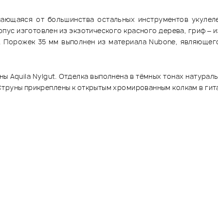
ающаяся от большинства остальных инструментов укулеле
пус изготовлен из экзотического красного дерева, гриф – из
. Порожек 35 мм выполнен из материала Nubone, являющег
ы Aquila Nylgut. Отделка выполнена в тёмных тонах натурал
труны прикреплены к открытым хромированным колкам в гита