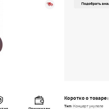
Подобрать ана
Коротко о товаре:
Тип:
Концерт укулеле
нтия
Принимаем