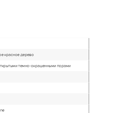
ое красное дерево
открытыми темно-окрашенными порами
one