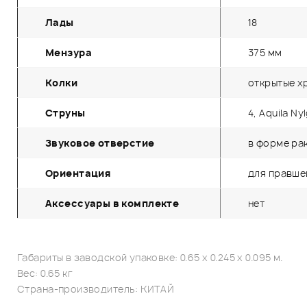
Лады
18
Мензура
375 мм
Колки
открытые х
Струны
4, Aquila Ny
Звуковое отверстие
в форме ра
Ориентация
для правше
Аксессуары в комплекте
нет
Габариты в заводской упаковке: 0.65 x 0.245 x 0.095 м.
Вес: 0.65 кг
Страна-производитель: КИТАЙ