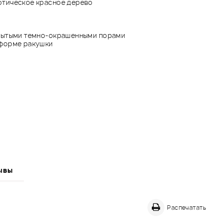
отическое красное дерево
рытыми темно-окрашенными порами
 форме ракушки
ывы
Распечатать