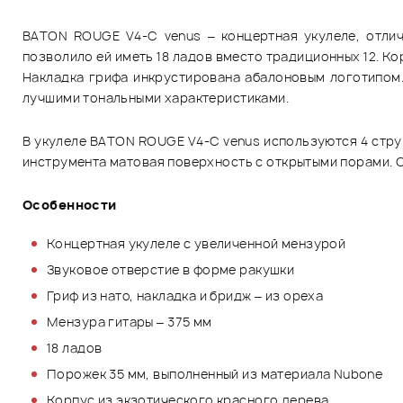
BATON ROUGE V4-C venus – концертная укулеле, отлич
позволило ей иметь 18 ладов вместо традиционных 12. Кор
Накладка грифа инкрустирована абалоновым логотипом
лучшими тональными характеристиками.
В укулеле BATON ROUGE V4-C venus используются 4 струн
инструмента матовая поверхность с открытыми порами. С
Особенности
Концертная укулеле с увеличенной мензурой
Звуковое отверстие в форме ракушки
Гриф из нато, накладка и бридж – из ореха
Мензура гитары – 375 мм
18 ладов
Порожек 35 мм, выполненный из материала Nubone
Корпус из экзотического красного дерева