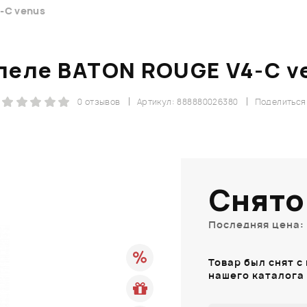
-C venus
леле BATON ROUGE V4-C v
0 отзывов
Артикул: 888880026380
Поделиться
Снято
Последняя цена: 
Товар был снят с
нашего каталога