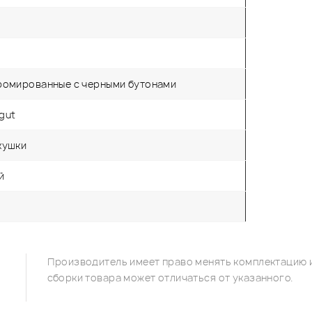
ромированные с черными бутонами
lgut
кушки
й
Производитель имеет право менять комплектацию и
сборки товара может отличаться от указанного.