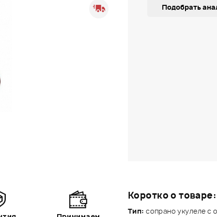
Подобрать ана
Коротко о товаре:
Тип:
сопрано укулеле c 
нтия
Принимаем