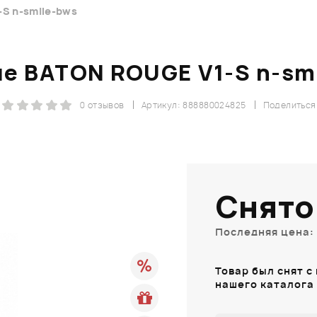
S n-smile-bws
е BATON ROUGE V1-S n-sm
0 отзывов
Артикул: 888880024825
Поделиться
Снято
Последняя цена: 
Товар был снят с
нашего каталога