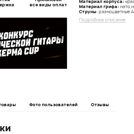
Материал корпуса:
крас
держка
все виды оплат
Материал грифа:
нато,н
Струны
: разноцветные Aq
Подробное описание
товары
Фото пользователей
Отзывы
ики