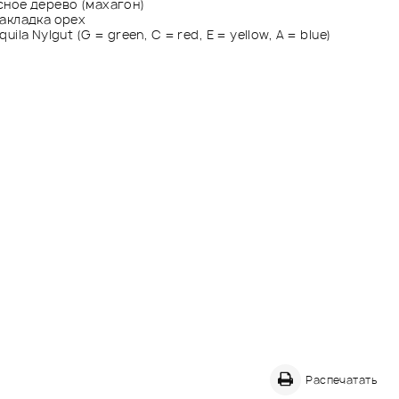
ное дерево (махагон)
акладка орех
uila Nylgut (G = green, C = red, E = yellow, A = blue)
Распечатать