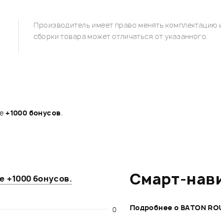
Производитель имеет право менять комплектацию и
сборки товара может отличаться от указанного.
те
+1000 бонусов
.
Смарт-нав
те
+1000 бонусов
.
Подробнее о BATON RO
0