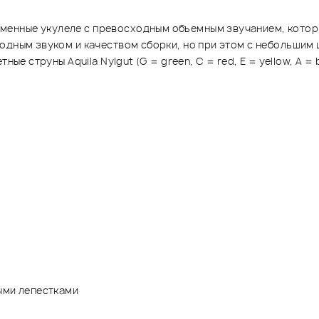
нные укулеле с превосходным объемным звучанием, которые
одным звуком и качеством сборки, но при этом с небольшим 
ые струны Aquila Nylgut (G = green, C = red, E = yellow, A = b
ыми лепестками