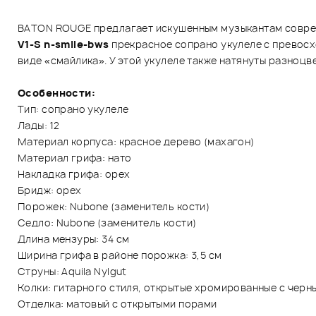
BATON ROUGE предлагает искушенным музыкантам совреме
V1-S n-smile-bws
прекрасное сопрано укулеле с превосх
виде «смайлика». У этой укулеле также натянуты разноцветн
Особенности:
Тип: сопрано укулеле
Лады: 12
Материал корпуса: красное дерево (махагон)
Материал грифа: нато
Накладка грифа: орех
Бридж: орех
Порожек: Nubone (заменитель кости)
Седло: Nubone (заменитель кости)
Длина мензуры: 34 см
Ширина грифа в районе порожка: 3,5 см
Струны: Aquila Nylgut
Колки: гитарного стиля, открытые хромированные с черн
Отделка: матовый с открытыми порами