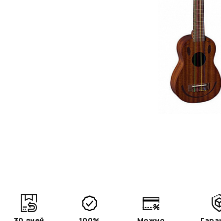
30 дней
100%
Можно
Гара