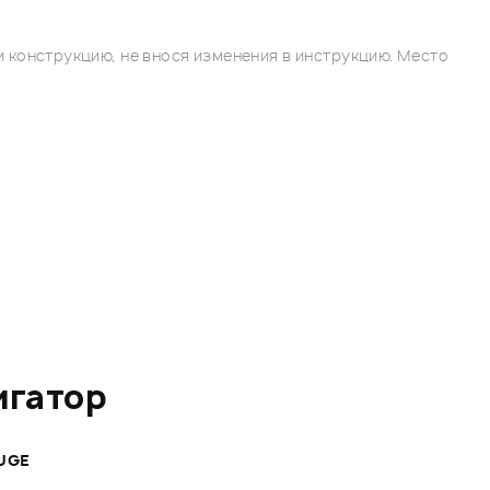
 конструкцию, не внося изменения в инструкцию. Место
игатор
UGE