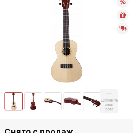
Добавить
свое
фото
Снято с продаж