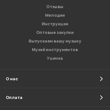
Отзывы
Мелодии
Я даю
согласие
на обработку персональных данных в
Инструкции
соответствии с
Политикой в отношении обработки
персональных данных.
Оптовые закупки
Введите проверочное число:
Выпускаем вашу музыку
Музей инструментов
Уценка
О нас
Отправить
Оплата