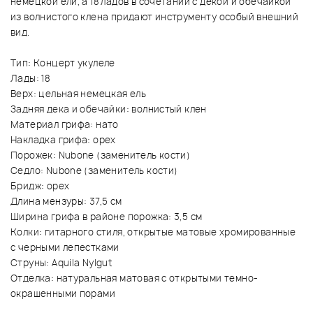
немецкой ели, а 18 ладов в сочетании с декой и обечайкой
из волнистого клена придают инструменту особый внешний
вид.
Тип: Концерт укулеле
Лады: 18
Верх: цельная немецкая ель
Задняя дека и обечайки: волнистый клен
Материал грифа: нато
Накладка грифа: орех
Порожек: Nubone (заменитель кости)
Седло: Nubone (заменитель кости)
Бридж: орех
Длина мензуры: 37,5 см
Ширина грифа в районе порожка: 3,5 см
Колки: гитарного стиля, открытые матовые хромированные
с черными лепестками
Струны: Aquila Nylgut
Отделка: натуральная матовая с открытыми темно-
окрашенными порами