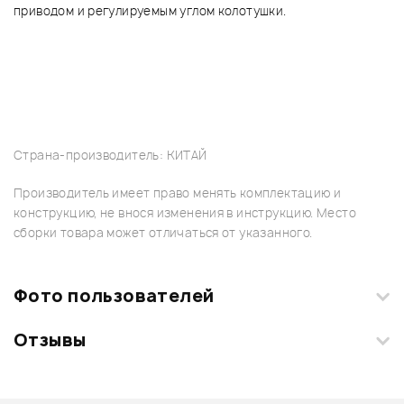
приводом и регулируемым углом колотушки.
Страна-производитель: КИТАЙ
Производитель имеет право менять комплектацию и
конструкцию, не внося изменения в инструкцию. Место
сборки товара может отличаться от указанного.
Фото пользователей
Отзывы
Загрузите свои фотографии купленного товара и получите
+1000 бонусов
.
Смарт-навигатор