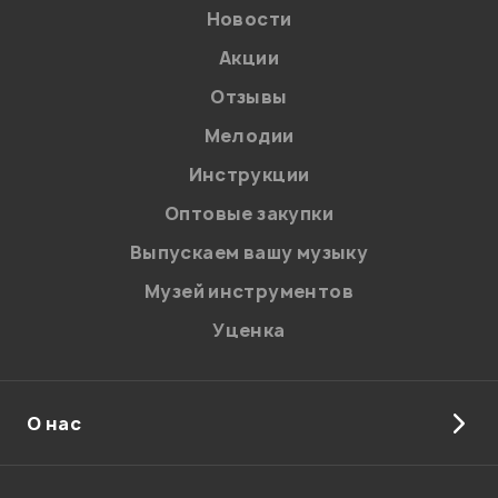
Новости
Акции
Отзывы
Мелодии
Я даю
согласие
на обработку персональных данных в
Инструкции
соответствии с
Политикой в отношении обработки
персональных данных.
Оптовые закупки
Введите проверочное число:
Выпускаем вашу музыку
Музей инструментов
Уценка
О нас
Отправить