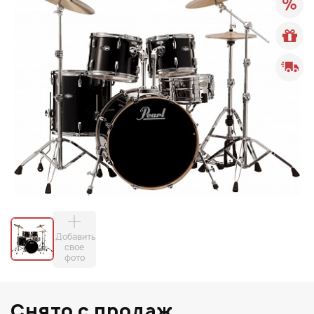
Добавить
свое
фото
Снято с продаж