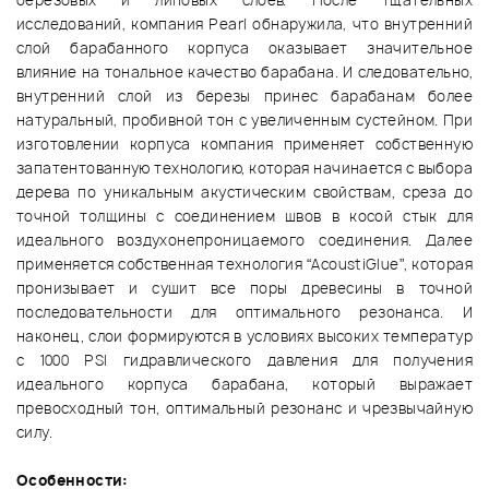
березовых и липовых слоев. После тщательных
исследований, компания Pearl обнаружила, что внутренний
слой барабанного корпуса оказывает значительное
влияние на тональное качество барабана. И следовательно,
внутренний слой из березы принес барабанам более
натуральный, пробивной тон с увеличенным сустейном. При
изготовлении корпуса компания применяет собственную
запатентованную технологию, которая начинается с выбора
дерева по уникальным акустическим свойствам, среза до
точной толщины с соединением швов в косой стык для
идеального воздухонепроницаемого соединения. Далее
применяется собственная технология “AcoustiGlue”, которая
пронизывает и сушит все поры древесины в точной
последовательности для оптимального резонанса. И
наконец, слои формируются в условиях высоких температур
с 1000 PSI гидравлического давления для получения
идеального корпуса барабана, который выражает
превосходный тон, оптимальный резонанс и чрезвычайную
силу.
Особенности: