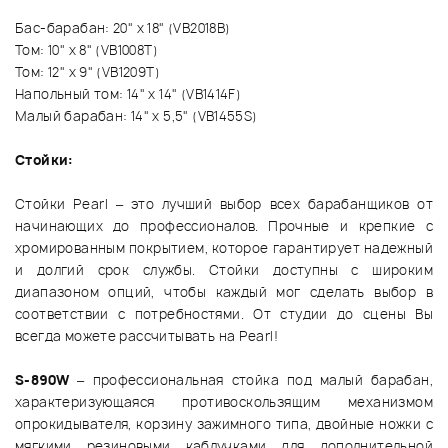
Бас-барабан: 20" x 18" (VB2018B)
Том: 10" x 8" (VB1008T)
Том: 12" x 9" (VB1209T)
Напольный том: 14" x 14" (VB1414F)
Малый барабан: 14" x 5,5" (VB1455S)
Стойки:
Стойки Pearl – это лучший выбор всех барабанщиков от
начинающих до профессионалов. Прочные и крепкие с
хромированным покрытием, которое гарантирует надежный
и долгий срок службы. Стойки доступны с широким
диапазоном опций, чтобы каждый мог сделать выбор в
соответствии с потребностями. От студии до сцены Вы
всегда можете рассчитывать на Pearl!
S-890W
– профессиональная стойка под малый барабан,
характеризующаяся противоскользящим механизмом
опрокидывателя, корзину зажимного типа, двойные ножки с
мягкими резиновыми каблучками для дополнительной