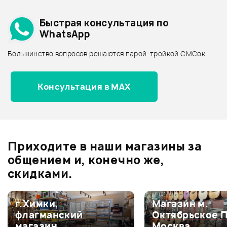
Добавить свое фото
Подробнее о PEARL
Быстрая консультация по
Архив товаров - дешевле
WhatsApp
Архив товаров - дороже
Большинство вопросов решаются парой-тройкой СМСок
Все товары PEARL
Архив товаров - новинки
Консультация в MAX
Отзывы
Оставьте отзыв и получите
+1000
0
бонусов
.
Приходите в наши магазины за
0.0
общением и, конечно же,
скидками.
Оценка
5
0
г.Химки,
Магазин м.
флагманский
Октябрьское 
Оценка
4
0
магазин
Москва