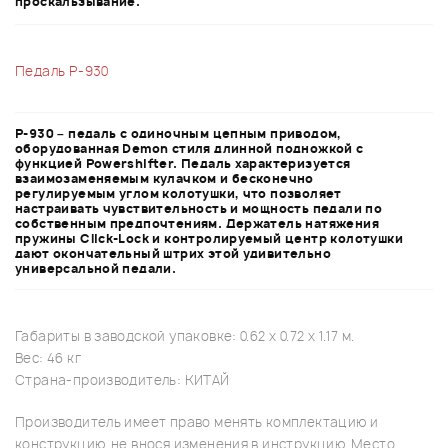
проскальзывание.
Педаль P-930
P-930 – педаль с одиночным цепным приводом,
оборудованная Demon стиля длинной подножкой с
функцией Powershifter. Педаль характеризуется
взаимозаменяемым кулачком и бесконечно
регулируемым углом колотушки, что позволяет
настраивать чувствительность и мощность педали по
собственным предпочтениям. Держатель натяжения
пружины Click-Lock и контролируемый центр колотушки
дают окончательный штрих этой удивительно
универсальной педали.
Габариты в заводской упаковке: 0.62 x 0.72 x 1.17 м.
Вес: 46 кг
Страна-производитель: КИТАЙ
Производитель имеет право менять комплектацию и
конструкцию, не внося изменения в инструкцию. Место