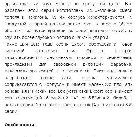
премированный звук Export по доступной цене. Все
барабаны этой серии изготовлены из 6-слойной смеси
тополя и махагона. 7,5 мм корпуса характеризуются 45
градусной опорной поверхностью края в паре с 1,6 мм
ободом с загнутой кромкой, который позволяет барабану
звучать более глубоко и богато с каждым ударом.
Также для 2013 года серия Export оборудована новой
системой крепления тома Opti-Loc, которая
характеризуется треугольным дизайном и резиновыми
прокладками для свободной вибрации барабана,
максимального сустейна и резонанса. Плюс специально
разработаны новые лаги, которые минимально
соприкасаются с корпусом и имеют маленькую площадь
основания и низкий вес. Все установки Export серии имеют
соответствующий 6-слойный 14" х 5,5"малый барабан,
педаль серии Demonator, набор тарелок (4 шт) и стойки 830
серии.
Особенности: