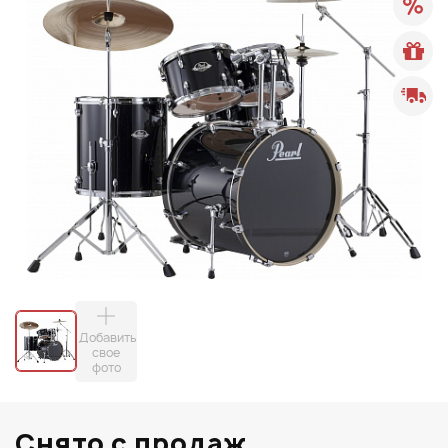
Добавить
свое
фото
Снято с продаж