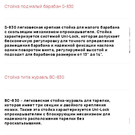
Стойка под малый барабан S-830
S-830 легковесная крепкая стойка для малого барабана
с скользящим механизмом опрокидывателя. Стойка
характеризуется системой Uni-Lock, которая допускает
бесконечную регулировку для точного определения
размещения барабана и надежной фиксации наклона
одним поворотом винта, регулируемой высотой и
подходит для барабанов размером от 13" до 14".
Стойка типа журавль BC-830
BC-830 – легковесная стойка-журавль для тарелки,
которая имеет три секции и двойного крепления
ножки. Также эта стойка характеризуется Uni-Lock
опрокидывателем с блокирующим механизмом для
надежного расположения тарелки без
проскальзывания.