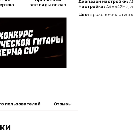
Диапазон настройки:
A
держка
все виды оплат
Настройка:
A4=442Hz, а
Цвет:
розово-золотист
то пользователей
Отзывы
ики