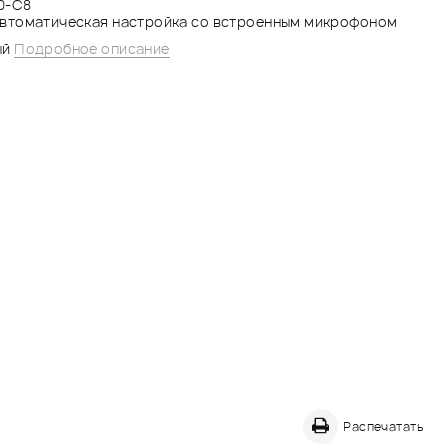
0-C8
втоматическая настройка со встроенным микрофоном
ый
Подробное описание
Распечатать