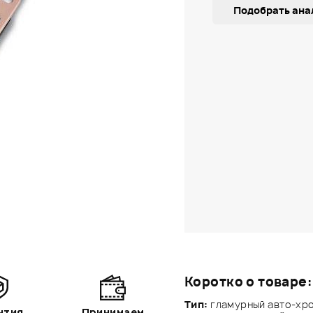
Подобрать ана
Коротко о товаре:
Тип:
гламурный авто-хро
нтия
Принимаем