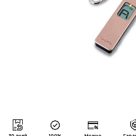
30 дней
100%
Можно
Гара