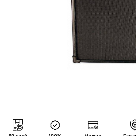
30 дней
100%
Можно
Гара