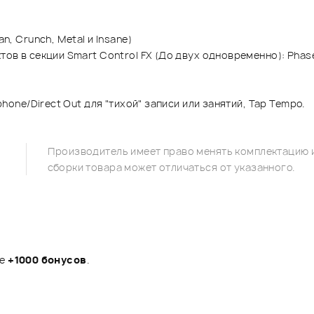
an, Crunch, Metal и Insane)
тов в секции Smart Control FX (До двух одновременно): Phaser
ne/Direct Out для "тихой" записи или занятий, Tap Tempo.
Производитель имеет право менять комплектацию и
сборки товара может отличаться от указанного.
те
+1000 бонусов
.