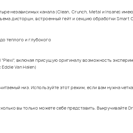
тыре независимых канала (Clean, Crunch, Metal и Insane) и
дъема дисторшн, встроенный гейт и секцию обработки Smart C
до теплого и глубокого
ll "Plexi", включая присущую оригиналу возможность экспер
Eddie Van Halen)
 читаемый низ. Используйте этот режим, если вам нужна четк
сколько вы только можете себе представить. Выкручивайте Dri