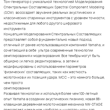
Тон-генератор с уникальной технологией Моделирования
Спектральных Составляющих Spectral Component Modeling
(SCM) воссоздает звучание реальных акустических и
классических старинных инструментов с уровнем точности,
недостижимым для любого другого цифрового
инструмен
Концепция Моделирования Спектральных Составляющих
представляет собой фундаментально новый подход,
отличный от ранее использовавшихся компанией Yamaha, и
сочетающий в себе ультра современные технологии
семплирования и моделирования. Все тембры могут быть
обширно (и легко) редактированы, а затем и
модифицированы с использованием параметров
'физических’ составляющих, таких как жесткость
молоточков и их позиция удара. MCC – это намного больше,
чем просто
семплировани
Развивая технологии и используя более чем 100-летный
опыт Yamaha в создании акустических пианино, новая 88-
клавишная деревянная молоточковая механика NW-STAGE
предлагает идеальное удобство и «чувство» игры для