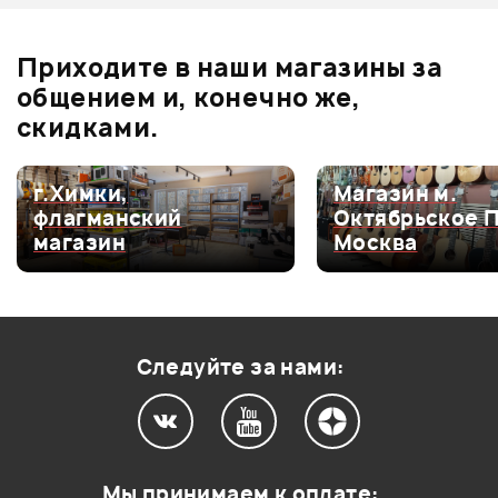
Оставьте отзыв и получите
+1000
0
бонусов
.
Приходите в наши магазины за
0.0
общением и, конечно же,
скидками.
Оценка
5
0
г.Химки,
Магазин м.
флагманский
Октябрьское 
Оценка
4
0
магазин
Москва
Оценка
3
0
Оценка
2
0
Оценка
1
0
Следуйте за нами:
Мой отзыв о товаре
Мы принимаем к оплате: