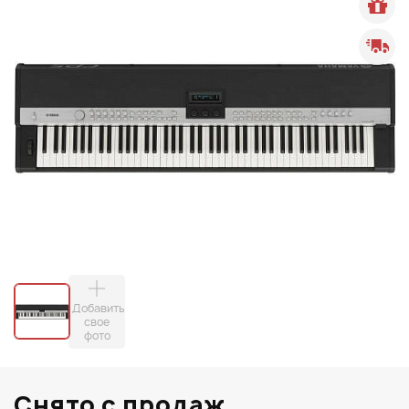
Добавить
свое
фото
Снято с продаж