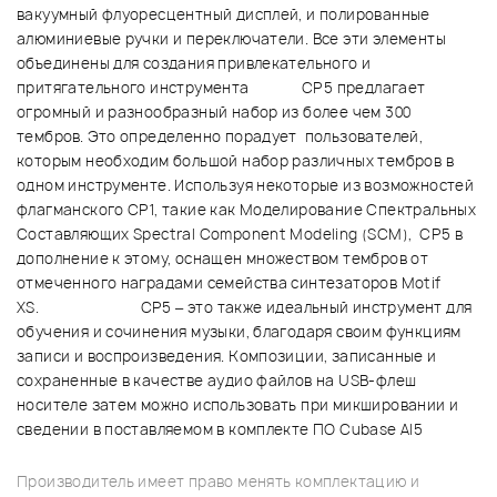
вакуумный флуоресцентный дисплей, и полированные
алюминиевые ручки и переключатели. Все эти элементы
объединены для создания привлекательного и
притягательного инструмента CP5 предлагает
огромный и разнообразный набор из более чем 300
тембров. Это определенно порадует пользователей,
которым необходим большой набор различных тембров в
одном инструменте. Используя некоторые из возможностей
флагманского CP1, такие как Моделирование Спектральных
Составляющих Spectral Component Modeling (SCM), CP5 в
дополнение к этому, оснащен множеством тембров от
отмеченного наградами семейства синтезаторов Motif
XS. CP5 – это также идеальный инструмент для
обучения и сочинения музыки, благодаря своим функциям
записи и воспроизведения. Композиции, записанные и
сохраненные в качестве аудио файлов на USB-флеш
носителе затем можно использовать при микшировании и
сведении в поставляемом в комплекте ПО Cubase AI5
Производитель имеет право менять комплектацию и