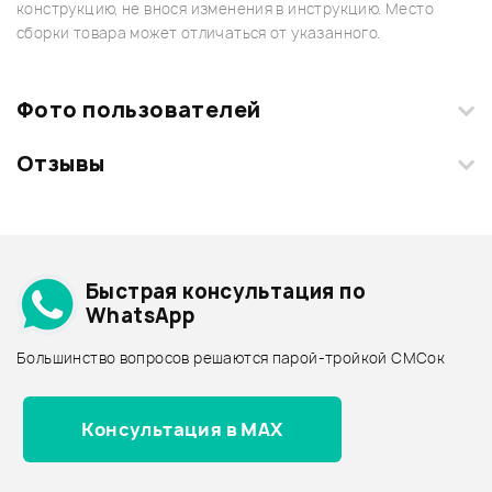
конструкцию, не внося изменения в инструкцию. Место
сборки товара может отличаться от указанного.
Фото пользователей
Отзывы
Загрузите свои фотографии купленного товара и получите
+1000 бонусов
.
Смарт-навигатор
Добавить свое фото
Подробнее о YAMAHA
Быстрая консультация по
Архив товаров - дешевле
WhatsApp
Архив товаров - дороже
Большинство вопросов решаются парой-тройкой СМСок
Все товары YAMAHA
Архив товаров - новинки
Консультация в MAX
Отзывы