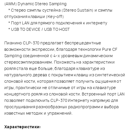
(AWM) Dynamic Stereo Sampling
* Стерео сэмплы сустейна (Stereo Sustain) и сэмплы
отпускания клавиши (Key-off)
* Порт LAN для прямого подключения к интернету
* USB TO DEVICE / USB TO HOST
Пианино CLP-370 предлагает беспрецедентные
возможности экспрессии, благодаря технологии Pure CF
Sampling соединенной с 4-х уровневым динамическим
стереосэмплированием. Похожесть на характеристики
рояля стала еще больше, благодаря клавиатуре из
натурального дерева с покрытием клавиш из синтетической
слоновой кости, которая позволяет получить ощущения от
игры, практически не отличимые от игры на клавиатуре
концертного рояля из слоновой кости. Встроенный порт LAN
позволяет подключить CLP-370 Интернету напрямую для
прослушивания разнообразных радиопрограмм и выбора
известных методик и упражнений.
Характеристики: