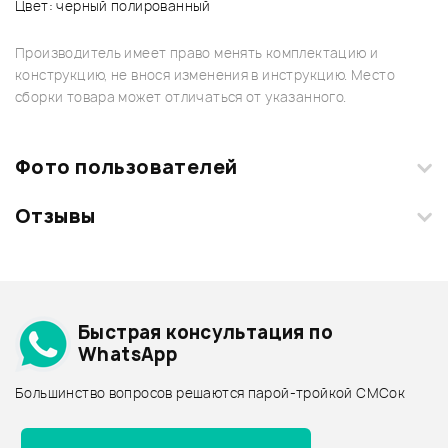
Цвет: черный полированный
Производитель имеет право менять комплектацию и
конструкцию, не внося изменения в инструкцию. Место
сборки товара может отличаться от указанного.
Фото пользователей
Отзывы
Загрузите свои фотографии купленного товара и получите
+1000 бонусов
.
Смарт-навигатор
Добавить свое фото
Подробнее о YAMAHA
Быстрая консультация по
Архив товаров - дешевле
WhatsApp
Архив товаров - дороже
Большинство вопросов решаются парой-тройкой СМСок
Все товары YAMAHA
Архив товаров - новинки