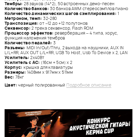
Тембры:
28 звуков (14*2), 50 встроенных демо-песен
Количество банков:
30 банков AWM стереосэмплов пиано
Количество динамических шагов сэмплирования:
1
Метроном, темп:
32-280
Транспозиция:
от –12 до +12 полутонов
Секвенсор:
2 трека секвенсор, Flash ROM
Процессор эффектов:
реверберация – 4 типа, хорус,
функция наложения тембров
Количество педалей:
3
Разъемы:
MIDI In/Out/Thru, 2 выхода на наушники, AUX IN
L/L+RR, AUX OUT L/L+RR, USB To Host, Usb To Device х 2, LAN
Усилитель:
2х40Вт
Усилитель с АС:
(16см + 5см) х 2
Корпус:
крышка для клавиатуры
Размеры:
1408мм х 917мм х 511мм
Вес:
78кг
Цвет:
черный полированный
Подробное описание