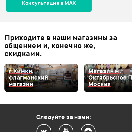
Консультация в MAX
Отзывы
Оставьте отзыв и получите
+1000
0
бонусов
.
Приходите в наши магазины за
0.0
общением и, конечно же,
скидками.
Оценка
5
0
г.Химки,
Магазин м.
флагманский
Октябрьское 
Оценка
4
0
магазин
Москва
Оценка
3
0
Оценка
2
0
Оценка
1
0
Следуйте за нами: