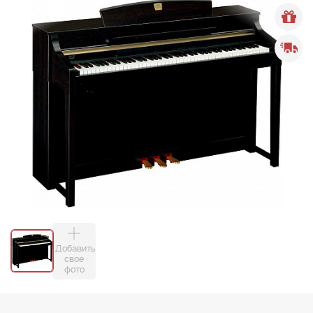
Добавить
свое
фото