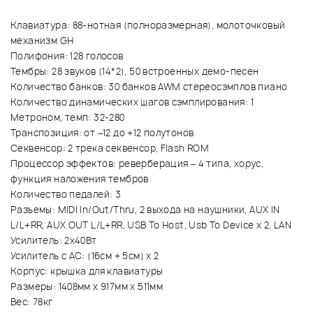
Клавиатура: 88-нотная (полноразмерная), молоточковый
механизм GH
Полифония: 128 голосов
Тембры: 28 звуков (14*2), 50 встроенных демо-песен
Количество банков: 30 банков AWM стереосэмплов пиано
Количество динамических шагов сэмплирования: 1
Метроном, темп: 32-280
Транспозиция: от –12 до +12 полутонов
Секвенсор: 2 трека секвенсор, Flash ROM
Процессор эффектов: реверберация – 4 типа, хорус,
функция наложения тембров
Количество педалей: 3
Разъемы: MIDI In/Out/Thru, 2 выхода на наушники, AUX IN
L/L+RR, AUX OUT L/L+RR, USB To Host, Usb To Device х 2, LAN
Усилитель: 2х40Вт
Усилитель с АС: (16см + 5см) х 2
Корпус: крышка для клавиатуры
Размеры: 1408мм х 917мм х 511мм
Вес: 78кг