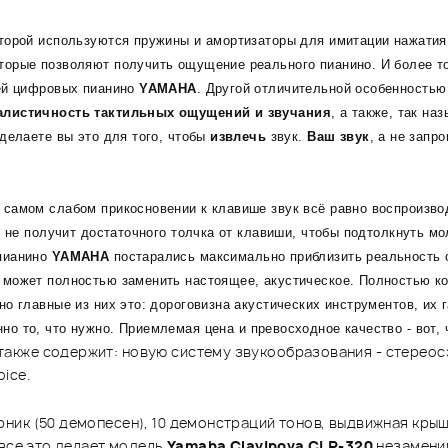
оторой используются пружины и амортизаторы для имитации нажатия
торые позволяют получить ощущение реального пианино. И более т
тей цифровых пианино
YAMAHA
. Другой отличительной особенностью
алистичность тактильных ощущений и звучания
, а также, так н
делаете вы это для того, чтобы
извлечь
звук.
Ваш звук
, а не запр
самом слабом прикосновении к клавише звук всё равно воспроизвод
 не получит достаточного толчка от клавиши, чтобы подтолкнуть мол
 пианино
YAMAHA
постарались максимально приблизить реальность 
может полностью заменить настоящее, акустическое. Полностью кон
 главные из них это: дороговизна акустических инструментов, их г
но то, что нужно. Приемлемая цена и превосходное качество - вот,
также содержит: новую систему звукообразования - cтереосэ
ice.
ик (50 демопесен), 10 демонстраций тонов, выдвижная крышк
 все это делает модель
Yamaha Clavinova CLP-320
незамени