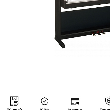
30 дней
100%
Можно
Гара