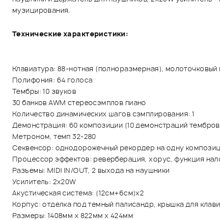
музицирования.
Технические характеристики:
Клавиатура: 88-нотная (полноразмерная), молоточковый
Полифония: 64 голоса
Тембры: 10 звуков
30 банков AWM стереосэмплов пиано
Количество динамических шагов сэмплирования: 1
Демонстрация: 60 композиции (10 демонстраций тембров
Метроном, темп 32-280
Секвенсор: однодорожечный рекордер на одну композици
Процессор эффектов: реверберация, хорус, функция на
Разъемы: MIDI IN/OUT, 2 выхода на наушники
Усилитель: 2х20W
Акустическая система: (12см+6см)х2
Корпус: отделка под темный палисандр, крышка для клави
Размеры: 1408мм х 822мм х 424мм