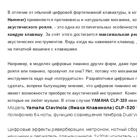
В отличие от обычной цифровой фортепианной клавиатуры, в к
Hammer)
применяются противовесы и натуральная механика, ко
акустического рояля
, - это одна из отличительных особеннос
каждую клавишу
. За счёт этого достигается
максимальная ре
акустических инструментов. Ведь когда вы нажимаете клавишу, 
на печатной машинке с клавишами.
Например, в моделях цифровых пианино других фирм, даже при 
рояля или пианино, прозвучит ли она? Нет, потому что механизм
инструмента надо ещё «потрудиться». Разработчики цифровых
сделать, вопреки бытующему мнению, что цифровое пианино не 
имеют возможности приобрести акустический инструмент. Конечно
которые не любят музыки. В этом случае
YAMAHA CLP-320
имен
Модель
Yamaha Clavinola (Ямаха Клавинола) CLP-320
полифонию 64 ноты, функцию совмещения тембров Dual Vo
Цифровые эффекты реверберации, метроном, нотный сборн
наушники и держатель для наушников, 2х20W усилитель -