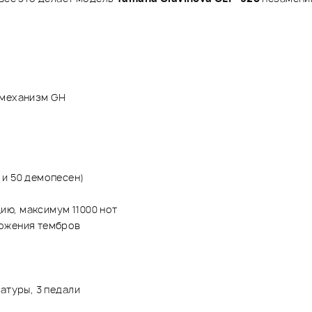
 механизм GH
 и 50 демопесен)
ю, максимум 11000 нот
ложения тембров
атуры, 3 педали