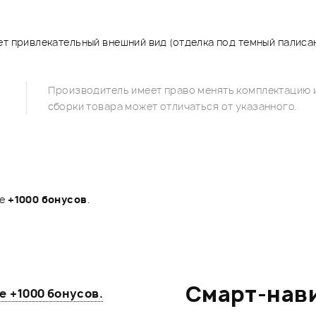
ет привлекательный внешний вид (отделка под темный палиса
Производитель имеет право менять комплектацию и
сборки товара может отличаться от указанного.
те
+1000 бонусов
.
Смарт-нав
те
+1000 бонусов
.