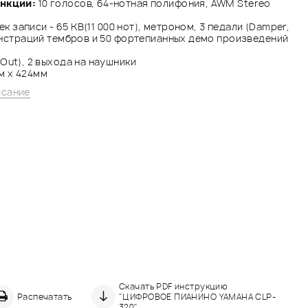
нкции:
10 голосов, 64-нотная полифония, AWM Stereo
ек записи - 65 KB(11 000 нот), метроном, 3 педали (Damper,
монстраций тембров и 50 фортепианных демо произведений
/Out), 2 выхода на наушники
м х 424мм
исание
Скачать PDF инструкцию
Распечатать
"ЦИФРОВОЕ ПИАНИНО YAMAHA CLP-
320"