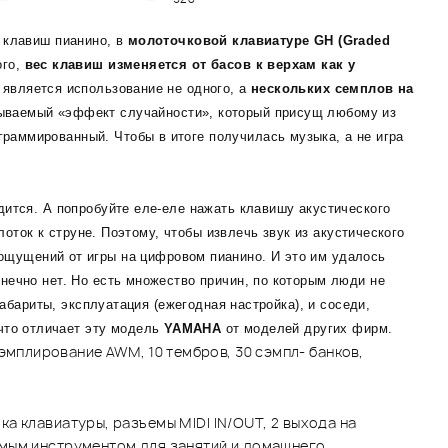
 клавиш пианино, в
молоточковой клавиатуре GH (Graded
ого,
вес клавиш изменяется от басов к верхам как у
 является использование не одного, а
нескольких семплов на
азываемый «эффект случайности», который присущ любому из
ограммированный. Чтобы в итоге получилась музыка, а не игра
ится. А попробуйте еле-еле нажать клавишу акустического
оток к струне. Поэтому, чтобы извлечь звук из акустического
ощущений от игры на цифровом пианино. И это им удалось
ечно нет. Но есть множество причин, по которым люди не
абариты, эксплуатация (ежегодная настройка), и соседи,
 что отличает эту модель
YAMAHA
от моделей других фирм.
мплирование AWM, 10 тембров, 30 сэмпл- банков,
а клавиатуры, разъемы MIDI IN/OUT, 2 выхода на
мым инструментом для занятий и домашнего