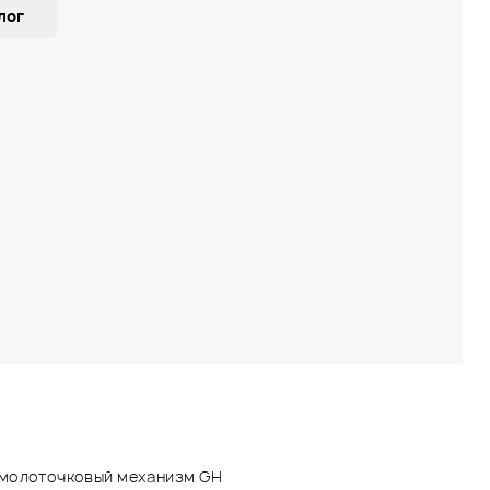
лог
 молоточковый механизм GH