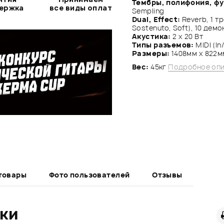
Тембры, полифония, фу
держка
все виды оплат
Sempling
Dual, Effect:
Reverb, 1 тр
Sostenuto, Soft), 10 де
Акустика:
2 х 20 Вт
Типы разъемов:
MIDI (In
Размеры:
1408мм х 822м
Вес:
45кг
Подробное оп
товары
Фото пользователей
Отзывы
ики