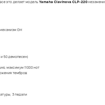
 все это делает модель
Yamaha Clavinova CLP-220
незамени
 механизм GH
 и 50 демопесен)
ю, максимум 11000 нот
ложения тембров
атуры, 3 педали