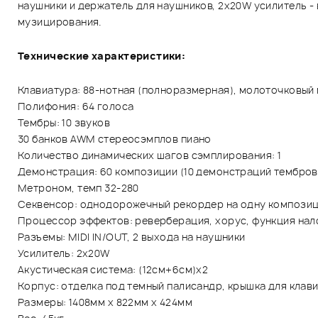
наушники и держатель для наушников, 2х20W усилитель -
музицирования.
Технические характеристики:
Клавиатура: 88-нотная (полноразмерная), молоточковый
Полифония: 64 голоса
Тембры: 10 звуков
30 банков AWM стереосэмплов пиано
Количество динамических шагов сэмплирования: 1
Демонстрация: 60 композиции (10 демонстраций тембров
Метроном, темп 32-280
Секвенсор: однодорожечный рекордер на одну композици
Процессор эффектов: реверберация, хорус, функция на
Разъемы: MIDI IN/OUT, 2 выхода на наушники
Усилитель: 2х20W
Акустическая система: (12см+6см)х2
Корпус: отделка под темный палисандр, крышка для клави
Размеры: 1408мм х 822мм х 424мм