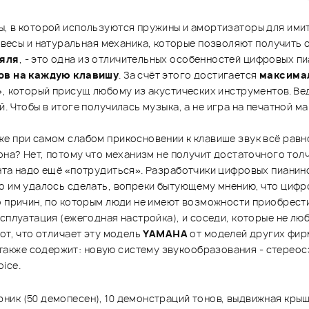
ы, в которой используются пружины и амортизаторы для имит
есы и натуральная механика, которые позволяют получить о
ояля
, - это одна из отличительных особенностей цифровых п
ов на каждую клавишу
. За счёт этого достигается
максимал
», который присущ любому из акустических инструментов. Вед
. Чтобы в итоге получилась музыка, а не игра на печатной м
е при самом слабом прикосновении к клавише звук всё равн
она? Нет, потому что механизм не получит достаточного толч
ента надо ещё «потрудиться». Разработчики цифровых пиани
то им удалось сделать, вопреки бытующему мнению, что циф
о причин, по которым люди не имеют возможности приобрести 
сплуатация (ежегодная настройка), и соседи, которые не люб
от, что отличает эту модель
YAMAHA
от моделей других фир
также содержит: новую систему звукообразования - cтереосэ
ice.
ик (50 демопесен), 10 демонстраций тонов, выдвижная крышк