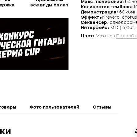
Макс. полифония:
64 н
держка
все виды оплат
Количество тембров:
1
Демонстрация:
60 комп
Эффекты:
reverb, chorus,
Секвенсер:
однодорожеч
Интерфейс:
MIDI(In,Out,
Цвет:
Махагон
Подробн
товары
Фото пользователей
Отзывы
ики