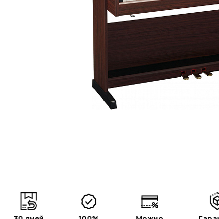
30 дней
100%
Можно
Гара