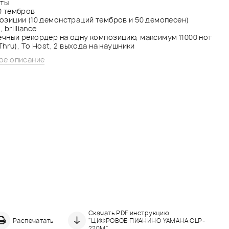
оты
0 тембров
озиции (10 демонстраций тембров и 50 демопесен)
 brilliance
ный рекордер на одну композицию, максимум 11000 нот
Thru), To Host, 2 выхода на наушники
ое описание
Скачать PDF инструкцию
Распечатать
"ЦИФРОВОЕ ПИАНИНО YAMAHA CLP-
220M"