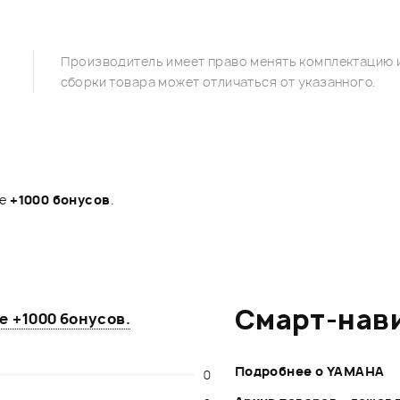
Производитель имеет право менять комплектацию и
сборки товара может отличаться от указанного.
те
+1000 бонусов
.
Смарт-нав
те
+1000 бонусов
.
Подробнее о YAMAHA
0