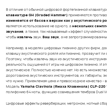
В отличие от обычной цифровой фортепианной клавиатур
клавиатуре GH (Graded Hammer)
применяются противов
изменяется от басов к верхам как у акустического р
является использование не одного, а
нескольких семпл
звучания
, а также, так называемый «эффект случайности
чтобы
извлечь
звук.
Ваш звук
, а не запрограммированный
Например, в моделях цифровых пианино других фирм, даж
клавишу акустического рояля или пианино, прозвучит ли 
Поэтому, чтобы извлечь звук из акустического инструм
реальность ощущений от игры на цифровом пианино. И э
акустическое. Полностью конечно нет. Но есть множеств
дороговизна акустических инструментов, их габариты, эк
что нужно. Приемлемая цена и превосходное качество - в
Модель
Yamaha Clavinola (Ямаха Клавинола) CLP-220
полифонию 64 ноты, функцию совмещения тембров Dual Vo
Цифровые эффекты реверберации, метроном, нотный сборн