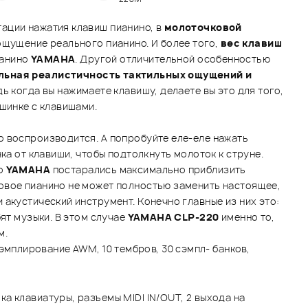
ации нажатия клавиш пианино, в
молоточковой
щущение реального пианино. И более того,
вес клавиш
ианино
YAMAHA
. Другой отличительной особенностью
ьная реалистичность тактильных ощущений и
ь когда вы нажимаете клавишу, делаете вы это для того,
ашинке с клавишами.
о воспроизводится. А попробуйте еле-еле нажать
ка от клавиши, чтобы подтолкнуть молоток к струне.
но
YAMAHA
постарались максимально приблизить
ровое пианино не может полностью заменить настоящее,
акустический инструмент. Конечно главные из них это:
ят музыки. В этом случае
YAMAHA CLP-220
именно то,
м.
мплирование AWM, 10 тембров, 30 сэмпл- банков,
а клавиатуры, разъемы MIDI IN/OUT, 2 выхода на