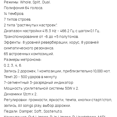
Режимы: Whole, Split, Dual.
Полифония 64 голоса.
14 тембров.
7 типов строев.
2 типа "растянутых настроек".
Диапазон настройки 415.3 Hz - 466.2 Гц с шагом 0.1 Гц.
Транспонирование от -6 до +5 полутонов.
Эффекты: 8 уровней реверберации, хорус, 8 уровней
симпатического резонанса.
65 встроенных композиций.
Размеры метронома:
0, 2, 3, 4, 6.
Запись 2 дорожек, 1 композиции, приблизительно 10,000 нот.
Темп 20 - 500 ударов в минуту.
7-сегментный 3-разрядный индикатор
Мощность усилительной системы 50W x 2.
Динамики 12cm x 2.
Регулировки: громкости, яркости, темпа, кнопки старт/стоп,
запись, All songs play, выбор дорожки.
Педали: Damper, Soft, Sostenuto.