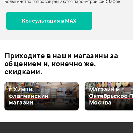
Большинство вопросов решаются парой-тройкой СМСок
Все товары ROLAND
Архив товаров - новинки
Консультация в MAX
Отзывы
Оставьте отзыв и получите
+1000
0
бонусов
.
Приходите в наши магазины за
0.0
общением и, конечно же,
скидками.
Оценка
5
0
г.Химки,
Магазин м.
флагманский
Октябрьское 
Оценка
4
0
магазин
Москва
Оценка
3
0
Оценка
2
0
Оценка
1
0