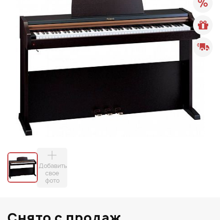
Добавить
свое
фото
Снято с продаж