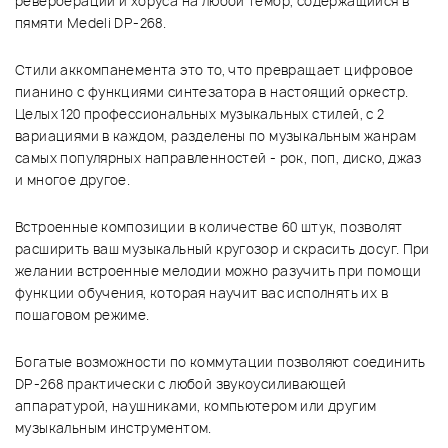
реверберации и хоруса на любой тембр, содержащийся в
пямяти Medeli DP-268.
Стили аккомпанемента это то, что превращает цифровое
пианино с функциями синтезатора в настоящий оркестр.
Целых 120 профессиональных музыкальных стилей, с 2
вариациями в каждом, разделены по музыкальным жанрам
самых популярных направленностей - рок, поп, диско, джаз
и многое другое.
Встроенные композиции в количестве 60 штук, позволят
расширить ваш музыкальный кругозор и скрасить досуг. При
желании встроенные мелодии можно разучить при помощи
функции обучения, которая научит вас исполнять их в
пошаговом режиме.
Богатые возможности по коммутации позволяют соединить
DP-268 практически с любой звукоусиливающей
аппаратурой, наушниками, компьютером или другим
музыкальным инструментом.