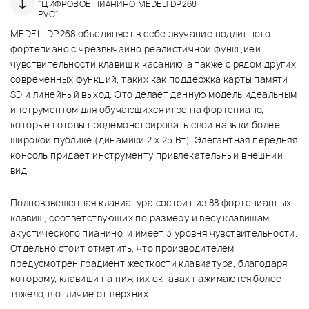
"ЦИФРОВОЕ ПИАНИНО MEDELI DP268
PVC"
MEDELI DP268 объединяет в себе звучание подлинного
фортепиано с чрезвычайно реалистичной функцией
чувствительности клавиш к касанию, а также с рядом других
современных функций, таких как поддержка карты памяти
SD и линейный выход. Это делает данную модель идеальным
инструментом для обучающихся игре на фортепиано,
которые готовы продемонстрировать свои навыки более
широкой публике (динамики 2 х 25 Вт). Элегантная передняя
консоль придает инструменту привлекательный внешний
вид.
Полновзвешенная клавиатура состоит из 88 фортепианных
клавиш, соответствующих по размеру и весу клавишам
акустического пианино, и имеет 3 уровня чувствительности.
Отдельно стоит отметить, что производителем
предусмотрен градиент жесткости клавиатура, благодаря
которому, клавиши на нижних октавах нажимаются более
тяжело, в отличие от верхних.