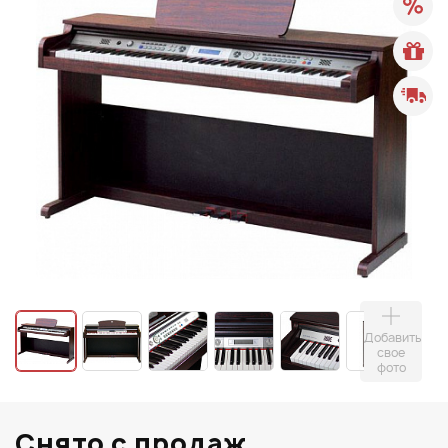
Добавить
свое
фото
Снято с продаж