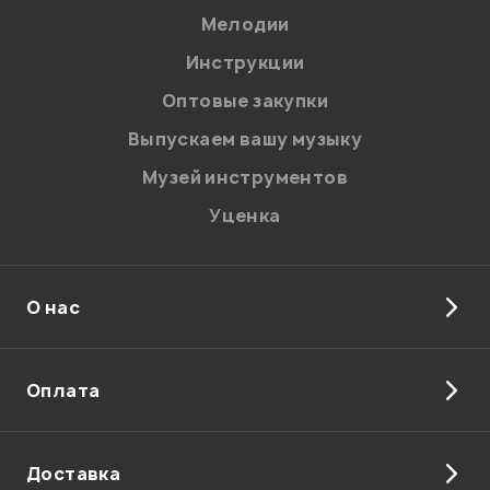
Мелодии
Я даю
согласие
на обработку персональных данных в
Инструкции
соответствии с
Политикой в отношении обработки
персональных данных.
Оптовые закупки
Введите проверочное число:
Выпускаем вашу музыку
Музей инструментов
Уценка
О нас
Отправить
Оплата
Доставка