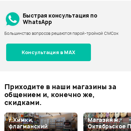
Добавить свое фото
Подробнее о KURZWEIL
Быстрая консультация по
Архив товаров - дешевле
WhatsApp
Архив товаров - дороже
Большинство вопросов решаются парой-тройкой СМСок
Все товары KURZWEIL
Архив товаров - новинки
Консультация в MAX
Банкетка STAGG PB39 BKM
SBK
Отзывы
Оставьте отзыв и получите
+1000
Ожидается
0
бонусов
.
Приходите в наши магазины за
0.0
общением и, конечно же,
скидками.
Оценка
5
0
г.Химки,
Магазин м.
флагманский
Октябрьское 
Оценка
4
0