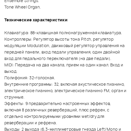
Ensemble Strings.
Tone Wheel Organ.
Технические характеристики
Клавиатура: 88-клавишная полнонагруженная клавиатура.
Контроллеры: Регулятор высоты тона Pitch, регулятор
модуляции Modulation, движковый регулятор управления на
передней панели, вход педали управления, один двойной
вход для педального переключателя (на две педали).
MIDI: Передача на два канала, прием на один канал. Вход и
выход.
Полифония: 32-голосная.
Внутренние программы: 32, включая акустическое пианино,
электрическое пианино, электрическое пианино FM, орган и
струнные.
Эффекты: 9 предварительно настроенных эффектов,
включая 8 различных ревербераций, плюс рефрен, с
отдельно контролируемыми уровнями wet/dry для
реверберации и рефрена.
Выходы: 2 выхода (6,3-миллиметровые гнезда Left/Mono и