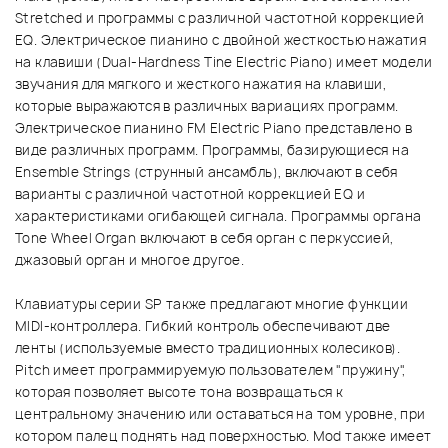
Stretched и программы с различной частотной коррекцией
EQ. Электрическое пианино с двойной жесткостью нажатия
на клавиши (Dual-Hardness Tine Electric Piano) имеет модели
звучания для мягкого и жесткого нажатия на клавиши,
которые выражаются в различных вариациях программ.
Электрическое пианино FM Electric Piano представлено в
виде различных программ. Программы, базирующиеся на
Ensemble Strings (струнный ансамбль), включают в себя
варианты с различной частотной коррекцией EQ и
характеристиками огибающей сигнала. Программы органа
Tone Wheel Organ включают в себя орган с перкуссией,
джазовый орган и многое другое.
Клавиатуры серии SP также предлагают многие функции
MIDI-контроллера. Гибкий контроль обеспечивают две
ленты (используемые вместо традиционных колесиков).
Pitch имеет программируемую пользователем "пружину",
которая позволяет высоте тона возвращаться к
центральному значению или оставаться на том уровне, при
котором палец поднять над поверхностью. Mod также имеет