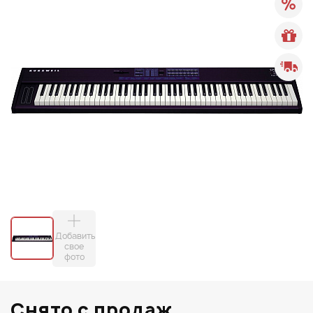
Добавить
свое
фото
Снято с продаж