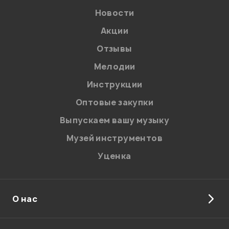
Новости
Акции
Отзывы
Мелодии
Я даю
согласие
на обработку персональных данных в
Инструкции
соответствии с
Политикой в отношении обработки
персональных данных.
Оптовые закупки
Введите проверочное число:
Выпускаем вашу музыку
Музей инструментов
Уценка
О нас
Отправить