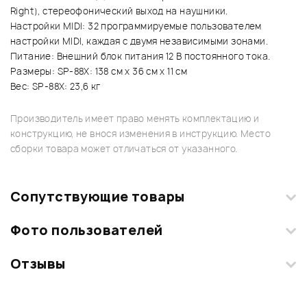
Right), стереофонический выход на наушники.
Настройки MIDI: 32 программируемые пользователем
настройки MIDI, каждая с двумя независимыми зонами.
Питание: Внешний блок питания 12 В постоянного тока.
Размеры: SP-88Х: 138 см х 36 см х 11 см
Вес: SP-88Х: 23,6 кг
Производитель имеет право менять комплектацию и
конструкцию, не внося изменения в инструкцию. Место
сборки товара может отличаться от указанного.
Сопутствующие товары
Фото пользователей
Отзывы
Загрузите свои фотографии купленного товара и получите
+1000 бонусов
.
Смарт-навигатор