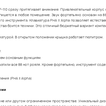
-110 сразу притягивает внимание. Привлекательный корпус
пишется в любое помещение. Звук фортепьяно основан на 8
о инструмента. Клавиатура PHA II Alpha позволяет естеств
ства боится техники. Это отличный бюджетный вариант компа
иатурой. В открытом положении крышка работает пюпитром.
.
сем основным функциям.
атили все 88 нот рояля. Кроме фортепьяно, инструмент соде
ния (PHA II Alpha)
ями
альне или другом ограниченном пространстве. Уникальный ди