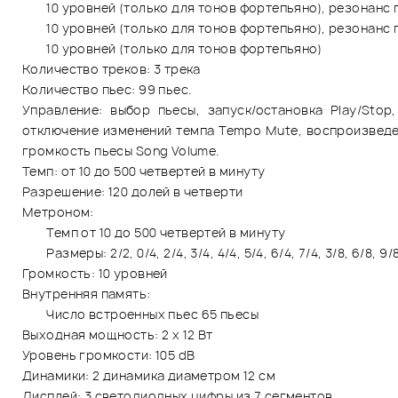
10 уровней (только для тонов фортепьяно), резонанс 
10 уровней (только для тонов фортепьяно), резонанс 
10 уровней (только для тонов фортепьяно)
Количество треков: 3 трека
Количество пьес: 99 пьес.
Управление: выбор пьесы, запуск/остановка Play/Stop,
отключение изменений темпа Tempo Mute, воспроизведени
громкость пьесы Song Volume.
Темп: от 10 до 500 четвертей в минуту
Разрешение: 120 долей в четверти
Метроном:
Темп от 10 до 500 четвертей в минуту
Размеры: 2/2, 0/4, 2/4, 3/4, 4/4, 5/4, 6/4, 7/4, 3/8, 6/8, 9/8
Громкость: 10 уровней
Внутренняя память:
Число встроенных пьес 65 пьесы
Выходная мощность: 2 х 12 Вт
Уровень громкости: 105 dB
Динамики: 2 динамика диаметром 12 см
Дисплей: 3 светодиодных цифры из 7 сегментов