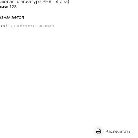
ковая клавиатура PHA II Alpha)
ния:
128
назначается
ное
Подробное описание
Распечатать