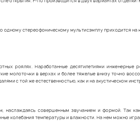
сле открытия. F-110 производится в двух вариантах отделки:
по одному стереофоническому мультисэмплу приходится на 
ертных роялях. Наработанные десятилетиями инженерные
гкие молоточки в верхах и более тяжелые внизу точно восс
едалями с той же естественностью, как и на акустическом инс
ом, наслаждаясь совершенным звучанием и формой. Так как
онные колебания температуры и влажности. На нем можно игра