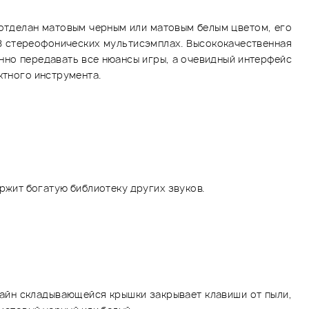
 отделан матовым черным или матовым белым цветом, его
8 стереофонических мультисэмплах. Высококачественная
енно передавать все нюансы игры, а очевидный интерфейс
ктного инструмента.
ржит богатую библиотеку других звуков.
зайн складывающейся крышки закрывает клавиши от пыли,