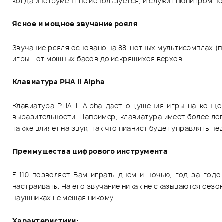
когда инструмент не используется, и служит пюпитром по
Ясное и мощное звучание рояля
Звучание рояля основано на 88-нотных мультисэмплах (
игры - от мощных басов до искрящихся верхов.
Клавиатура PHA II Alpha
Клавиатура PHA II Alpha дает ощущения игры на конц
выразительности. Например, клавиатура имеет более ле
также влияет на звук, так что пианист будет управлять п
Преимущества цифрового инструмента
F-110 позволяет Вам играть днем и ночью, год за год
настраивать. На его звучание никак не сказываются сез
наушниках не мешая никому.
Характеристики: