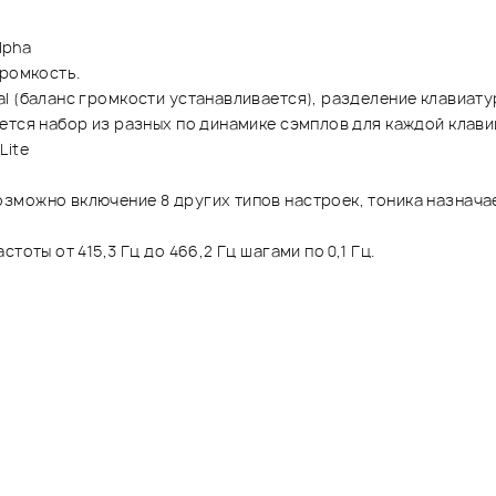
lpha
громкость.
 (баланс громкости устанавливается), разделение клавиатуры
ется набор из разных по динамике сэмплов для каждой клави
Lite
зможно включение 8 других типов настроек, тоника назнача
оты от 415,3 Гц до 466,2 Гц шагами по 0,1 Гц.