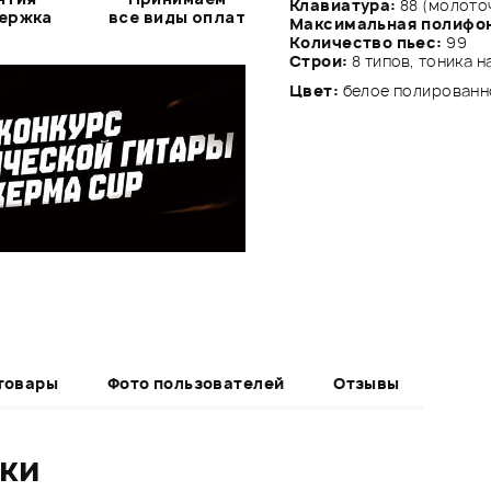
Клавиатура:
88 (молоточ
держка
все виды оплат
Максимальная полифо
Количество пьес:
99
Строи:
8 типов, тоника 
Цвет:
белое полирован
товары
Фото пользователей
Отзывы
ики