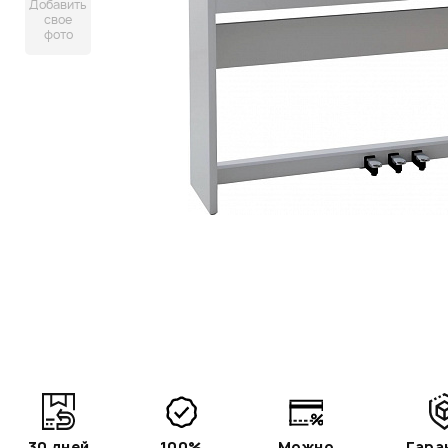
Добавить
свое
фото
30 дней
100%
Можно
Гара