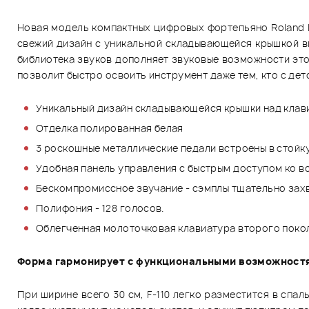
Новая модель компактных цифровых фортепьяно Roland F
свежий дизайн с уникальной складывающейся крышкой в
библиотека звуков дополняет звуковые возможности этог
позволит быстро освоить инструмент даже тем, кто с дет
Уникальный дизайн складывающейся крышки над клав
Отделка полированная белая
3 роскошные металлические педали встроены в стойку
Удобная панель управления с быстрым доступом ко в
Бескомпромиссное звучание - сэмплы тщательно захв
Полифония - 128 голосов.
Облегченная молоточковая клавиатура второго поколе
Форма гармонирует с функциональными возможност
При ширине всего 30 см, F-110 легко разместится в сп