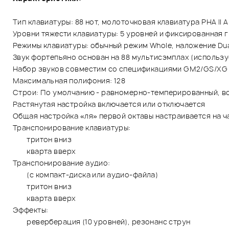
Тип клавиатуры: 88 нот, молоточковая клавиатура PHA II A
Уровни тяжести клавиатуры: 5 уровней и фиксированная 
Режимы клавиатуры: обычный режим Whole, наложение Dual
Звук фортепьяно основан на 88 мультисэмплах (использу
Набор звуков совместим со спецификациями GM2/GS/XG 
Максимальная полифония: 128
Строи: По умолчанию - равномерно-темперированный, во
Растянутая настройка включается или отключается
Общая настройка «ля» первой октавы настраивается на част
Транспонирование клавиатуры:
тритон вниз
кварта вверх
Транспонирование аудио:
(с компакт-диска или аудио-файла)
тритон вниз
кварта вверх
Эффекты:
реверберация (10 уровней), резонанс струн