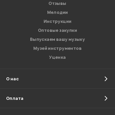
Отзывы
Я даю
согласие
на обработку персональных данных в
соответствии с
Политикой в отношении обработки
персональных данных.
Мелодии
Введите проверочное число:
Инструкции
Оптовые закупки
Выпускаем вашу музыку
Музей инструментов
Уценка
Отправить
О нас
Оплата