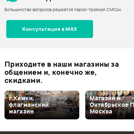
Архив товаров - новинки
Большинство вопросов решаются парой-тройкой СМСок
Отзывы
Оставьте отзыв и получите
+1000
25 990 ₽
Консультация в MAX
0
бонусов
.
РЭКОВЫЙ ШКАФ PROEL
STUDIORK08
0.0
В корзину
Приходите в наши магазины за
общением и, конечно же,
Оценка
5
0
скидками.
Оценка
4
0
Оценка
3
0
г.Химки,
Магазин м.
флагманский
Октябрьское 
Оценка
2
0
магазин
Москва
Оценка
1
0