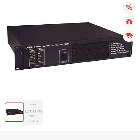
Добавить
свое
фото