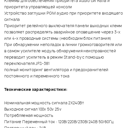
Клеммы для обеспечения приоритета Audio сигнала и
приоритета управляющей консоли
Устройство заглушки PGM аудио при приоритете входящего
сигнала
Приоритет релейного выключателя панели выходных клемм
позволяет распределять аварийное оповещение через 3-х
или 4-х проводные системы (необходим блок питания)
При обнаружении неполадок в линии громкоговорителя или
в самом усилителе модуль обнаружения неисправностей
переводит усилитель в режим Stand-by с помощью
переключателя JFS-381
полный мониторинг вентилятора и предохранителей
постоянного и переменного тока
Технические характеристики:
Номинальная мощность сигнала 2Х240Вт
Выходное сигнал 100v 50v 25v
Потребляемая мощность
Питание Переменный ток : 120В/220В/230В/240В 50/60Гц