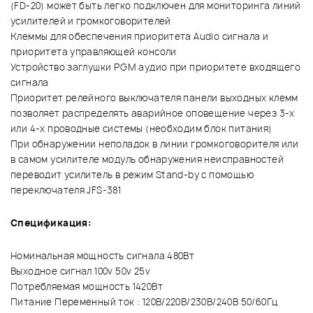
(FD-20) может быть легко подключен для мониторинга линий
усилителей и громкоговорителей
Клеммы для обеспечения приоритета Audio сигнала и
приоритета управляющей консоли
Устройство заглушки PGM аудио при приоритете входящего
сигнала
Приоритет релейного выключателя панели выходных клемм
позволяет распределять аварийное оповещение через 3-х
или 4-х проводные системы (необходим блок питания)
При обнаружении неполадок в линии громкоговорителя или
в самом усилителе модуль обнаружения неисправностей
переводит усилитель в режим Stand-by с помощью
переключателя JFS-381
Спецификация:
Номинальная мощность сигнала 480Вт
Выходное сигнал 100v 50v 25v
Потребляемая мощность 1420Вт
Питание Переменный ток : 120В/220В/230В/240В 50/60Гц