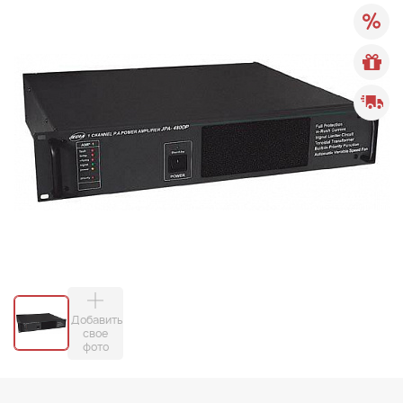
Добавить
свое
фото