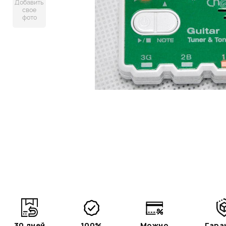
Добавить
свое
фото
30 дней
100%
Можно
Гара