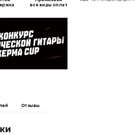
держка
все виды оплат
лей
Отзывы
ики