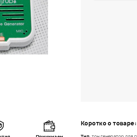
Коротко о товаре:
Тип
: тон генератор для 
нтия
Принимаем