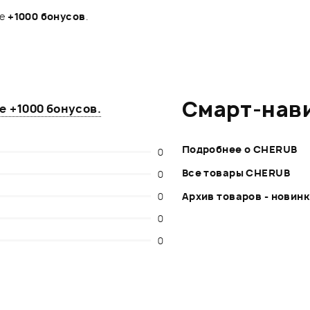
те
+1000 бонусов
.
Смарт-нав
те
+1000 бонусов
.
Подробнее о CHERUB
0
Все товары CHERUB
0
0
Архив товаров - новин
0
0