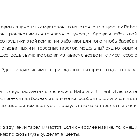
из самых знаменитых мастеров по изготовлению тарелок Rober
ок, производимых в то время, он учредил Sabian в небольшо
 сотрудники этой компании работают для того, чтобы бараба
ствованных и интересных тарелок, модельный ряд которых и
ее. Ведь звучание Sabian узнаваемо везде и не имеет себе 
 Здесь значение имеют три главных критерия: сплав, отделка
n в двух вариантах отделки: это Natural и Brilliant. И дело з
ественный вид бронзы и отличается особой яркой атакой и о
е высокой температуры, в результате чего тарелка выглядит
 звучании тарелки частот. Если они более низкие, то, смеши
кают сквозь музыку, делая акценты.