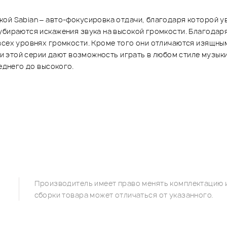
ой Sabian – авто-фокусировка отдачи, благодаря которой у
убираются искажения звука на высокой громкости. Благодаря
всех уровнях громкости. Кроме того они отличаются изящны
лки этой серии дают возможность играть в любом стиле музыки
еднего до высокого.
Производитель имеет право менять комплектацию и
сборки товара может отличаться от указанного.