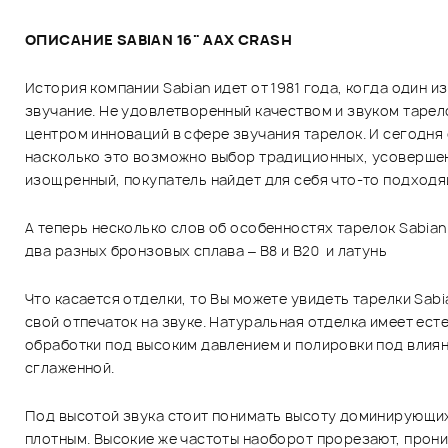
ОПИСАНИЕ SABIAN 16" AAX CRASH
История компании Sabian идет от 1981 года, когда один 
звучание. Не удовлетворенный качеством и звуком тарел
центром инноваций в сфере звучания тарелок. И сегодня
насколько это возможно выбор традиционных, усовершен
изощренный, покупатель найдет для себя что-то подходящ
А теперь несколько слов об особенностях тарелок Sabian.
два разных бронзовых сплава – В8 и В20 и латунь
Что касается отделки, то Вы можете увидеть тарелки Sabia
свой отпечаток на звуке. Натуральная отделка имеет ест
обработки под высоким давлением и полировки под влияни
сглаженной.
Под высотой звука стоит понимать высоту доминирующих в
плотным. Высокие же частоты наоборот прорезают, прони