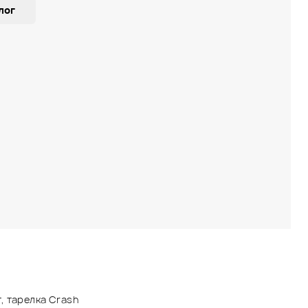
лог
умент, тарелка Crash