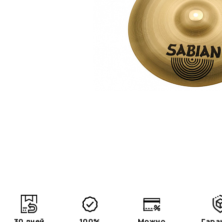
30 дней
100%
Можно
Гара