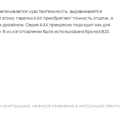
величивается чувствительность, выравнивается
 этому тарелки AAX приобретают точность отдачи, а
м дизайном. Серия ААХ прекрасно подходит как для
. В их изготовлении была использована бронза В20.
 конструкцию, не внося изменения в инструкцию. Место