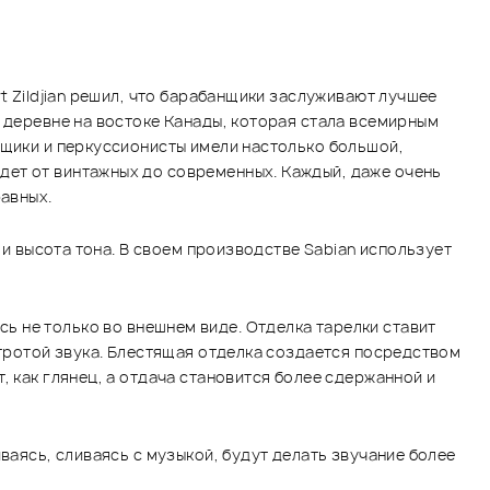
t Zildjian решил, что барабанщики заслуживают лучшее
й деревне на востоке Канады, которая стала всемирным
нщики и перкуссионисты имели настолько большой,
дет от винтажных до современных. Каждый, даже очень
равных.
 и высота тона. В своем производстве Sabian использует
десь не только во внешнем виде. Отделка тарелки ставит
стротой звука. Блестящая отделка создается посредством
, как глянец, а отдача становится более сдержанной и
ваясь, сливаясь с музыкой, будут делать звучание более