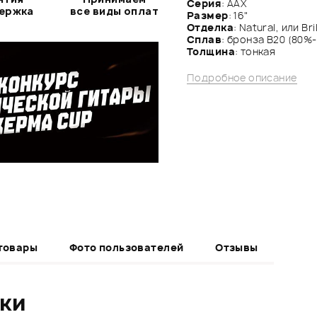
Серия
: AАX
держка
все виды оплат
Размер
: 16"
Отделка
: Natural, или Bril
Сплав
: бронза B20 (80%
Толщина
: тонкая
Подробное описание
товары
Фото пользователей
Отзывы
ики