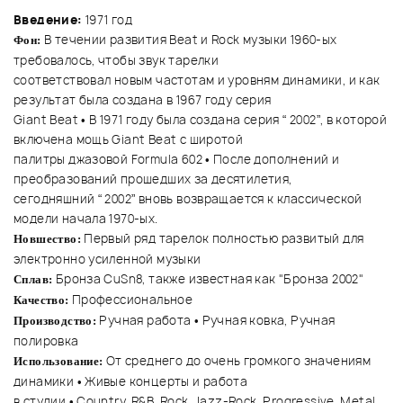
Введение:
1971 год
В течении развития Beat и Rock музыки 1960-ых
Фон:
требовалось, чтобы звук тарелки
соответствовал новым частотам и уровням динамики, и как
результат была создана в 1967 году серия
Giant Beat • В 1971 году была создана серия “
2002”
, в которой
включена мощь Giant Beat с широтой
палитры джазовой Formula 602 • После дополнений и
преобразований прошедших за десятилетия,
сегодняшний “
2002”
вновь возвращается к классической
модели начала 1970-ых.
Первый ряд тарелок полностью развитый для
Новшество:
электронно усиленной музыки
Бронза CuSn8, также известная как "Бронза 2002"
Сплав:
Профессиональное
Качество:
Ручная работа • Ручная ковка, Ручная
Производство:
полировка
От среднего до очень громкого значениям
Использование:
динамики • Живые концерты и работа
в студии • Country, R&B, Rock, Jazz-Rock, Progressive, Metal,