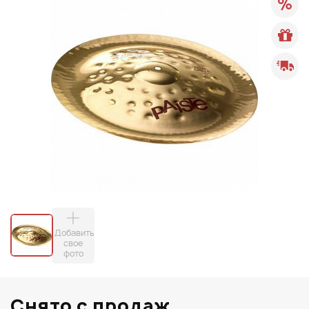
Добавить
свое
фото
Снято с продаж