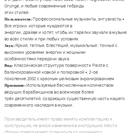
Grunge, и любые современные гибриды
этих стилей
Профессиональные музыканты, энтузиасты •
Пользователи:
Все игроки, которые нуждаются в
энергии, драйве и хотят, чтобы их тарелки звучали в музыке
во всех стилях и при любых условиях
Яркий, теплый, блестящий, музыкальный, точный с
Звук:
высокими уровнями энергии и мощными
особенностями передачи звука
Классическая структура поверхности Paiste с
Вид:
балансированной ковкой и полировкой •, 2-ое
поколение 2002 с красным шелковым экранированием
Используемые бесчисленным количеством
Признание:
ведущих барабанщиков во всем мире более
трёх десятилетий, создающих существенную часть нашего
современного наследия в музыки.
Производитель имеет право менять комплектацию и
конструкцию, не внося изменения в инструкцию. Место
сборки товара может отличаться от указанного.