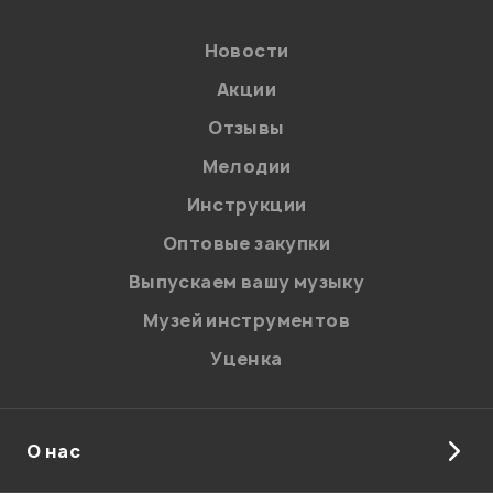
Новости
Акции
Отзывы
Мелодии
Я даю
согласие
на обработку персональных данных в
Инструкции
соответствии с
Политикой в отношении обработки
персональных данных.
Оптовые закупки
Введите проверочное число:
Выпускаем вашу музыку
Музей инструментов
Уценка
О нас
Отправить