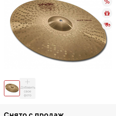
Добавить
свое
фото
Снято с продаж