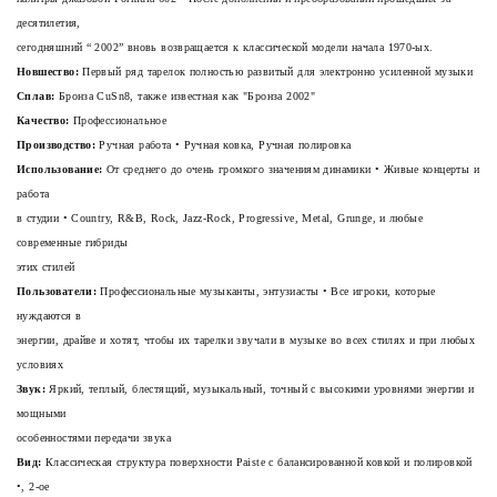
десятилетия,
сегодняшний “
2002”
вновь возвращается к классической модели начала 1970-ых.
Новшество:
Первый ряд тарелок полностью развитый для электронно усиленной музыки
Сплав:
Бронза CuSn8, также известная как "Бронза 2002"
Качество:
Профессиональное
Производство:
Ручная работа • Ручная ковка, Ручная полировка
Использование:
От среднего до очень громкого значениям динамики • Живые концерты и
работа
в студии • Country, R&B, Rock, Jazz-Rock, Progressive, Metal, Grunge, и любые
современные гибриды
этих стилей
Пользователи:
Профессиональные музыканты, энтузиасты • Все игроки, которые
нуждаются в
энергии, драйве и хотят, чтобы их тарелки звучали в музыке во всех стилях и при любых
условиях
Звук:
Яркий, теплый, блестящий, музыкальный, точный с высокими уровнями энергии и
мощными
особенностями передачи звука
Вид:
Классическая структура поверхности Paiste с балансированной ковкой и полировкой
•, 2-ое