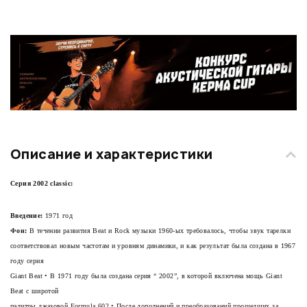
Описание и характеристики
Серия 2002 classic:
Введение:
1971 год
Фон:
В течении развития Beat и Rock музыки 1960-ых требовалось, чтобы звук тарелки
соответствовал новым частотам и уровням динамики, и как результат была создана в 1967
году серия
Giant Beat • В 1971 году была создана серия “
2002”
, в которой включена мощь Giant
Beat с широтой
палитры джазовой Formula 602 • После дополнений и преобразований прошедших за