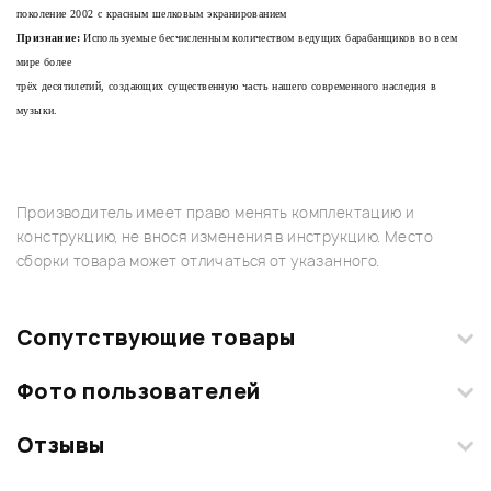
поколение 2002 с красным шелковым экранированием
Признание:
Используемые бесчисленным количеством ведущих барабанщиков во всем
мире более
трёх десятилетий, создающих существенную часть нашего современного наследия в
музыки.
Производитель имеет право менять комплектацию и
конструкцию, не внося изменения в инструкцию. Место
сборки товара может отличаться от указанного.
Сопутствующие товары
Фото пользователей
Отзывы
Загрузите свои фотографии купленного товара и получите
+1000 бонусов
.
Смарт-навигатор