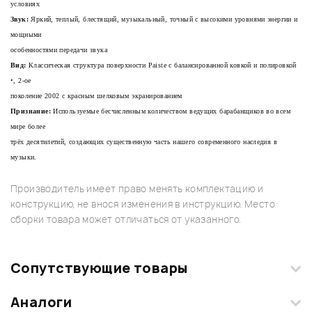
условиях
Звук:
Яркий, теплый, блестящий, музыкальный, точный с высокими уровнями энергии и
мощными
особенностями передачи звука
Вид:
Классическая структура поверхности Paiste с балансированной ковкой и полировкой
•, 2-ое
поколение 2002 с красным шелковым экранированием
Признание:
Используемые бесчисленным количеством ведущих барабанщиков во всем
мире более
трёх десятилетий, создающих существенную часть нашего современного наследия в
музыки.
Производитель имеет право менять комплектацию и
конструкцию, не внося изменения в инструкцию. Место
сборки товара может отличаться от указанного.
Сопутствующие товары
Аналоги