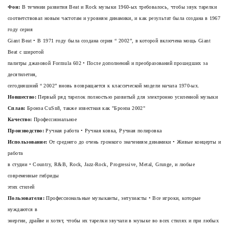
Фон:
В течении развития Beat и Rock музыки 1960-ых требовалось, чтобы звук тарелки
соответствовал новым частотам и уровням динамики, и как результат была создана в 1967
году серия
Giant Beat • В 1971 году была создана серия “
2002”
, в которой включена мощь Giant
Beat с широтой
палитры джазовой Formula 602 • После дополнений и преобразований прошедших за
десятилетия,
сегодняшний “
2002”
вновь возвращается к классической модели начала 1970-ых.
Новшество:
Первый ряд тарелок полностью развитый для электронно усиленной музыки
Сплав:
Бронза CuSn8, также известная как "Бронза 2002"
Качество:
Профессиональное
Производство:
Ручная работа • Ручная ковка, Ручная полировка
Использование:
От среднего до очень громкого значениям динамики • Живые концерты и
работа
в студии • Country, R&B, Rock, Jazz-Rock, Progressive, Metal, Grunge, и любые
современные гибриды
этих стилей
Пользователи:
Профессиональные музыканты, энтузиасты • Все игроки, которые
нуждаются в
энергии, драйве и хотят, чтобы их тарелки звучали в музыке во всех стилях и при любых