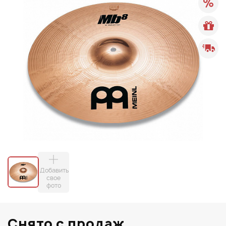
Добавить
свое
фото
Снято с продаж