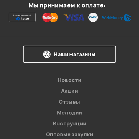
Мы принимаем к оплате:
хорошо подходит для "легкой" игры
хозов филипп
16.03.2010
Наши магазины
Мой отзыв о товаре
Ваша оценка:
Новости
Впечатления о товаре:
Акции
Отзывы
Мелодии
Инструкции
Оптовые закупки