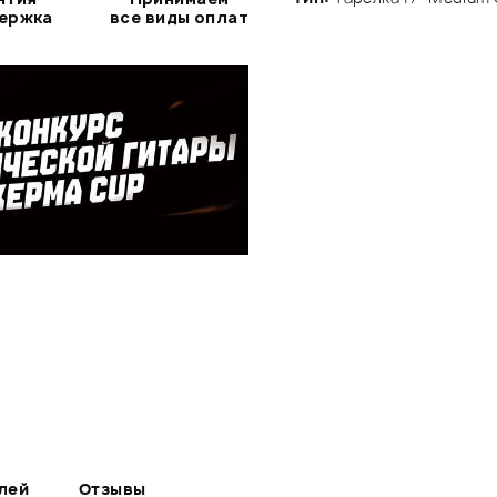
держка
все виды оплат
лей
Отзывы