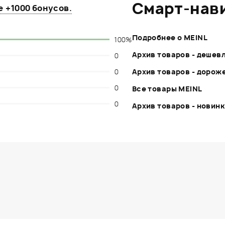
Смарт-нав
те
+1000 бонусов
.
Подробнее о MEINL
100%
Архив товаров - дешев
0
0
Архив товаров - дорож
0
Все товары MEINL
0
Архив товаров - новин