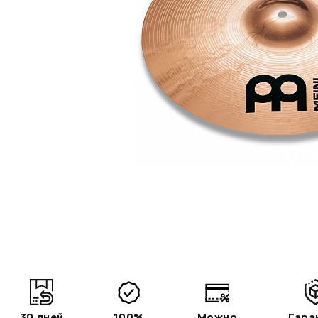
30 дней
100%
Можно
Гара