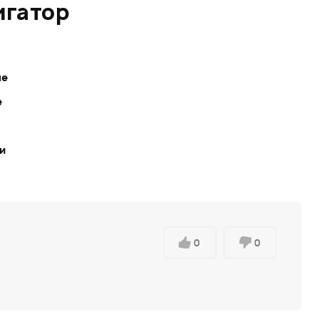
игатор
ле
е
ки
0
0