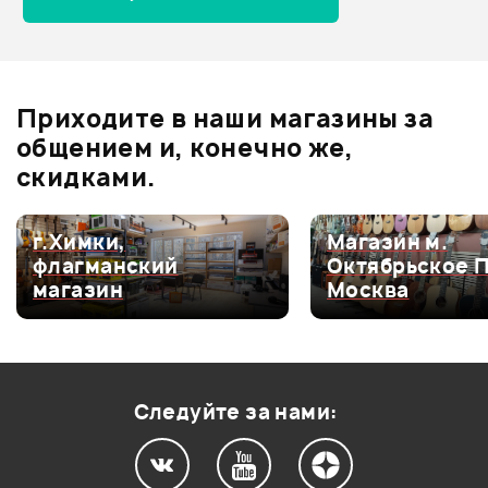
Отзывы
Оставьте отзыв и получите
+1000
1
бонусов
.
Приходите в наши магазины за
5.0
общением и, конечно же,
скидками.
Оценка
5
100%
г.Химки,
Магазин м.
флагманский
Октябрьское 
Оценка
4
0
магазин
Москва
Оценка
3
0
Оценка
2
0
Оценка
1
0
Следуйте за нами: