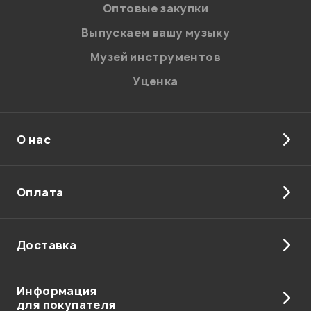
Оптовые закупки
Выпускаем вашу музыку
Музей инструментов
Уценка
Я даю
согласие
на обработку персональных данных в
соответствии с
Политикой в отношении обработки
О нас
персональных данных.
Введите проверочное число:
Оплата
Доставка
Отправить
Информация
для покупателя