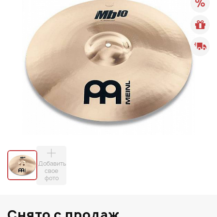
Добавить
свое
фото
Снято с продаж