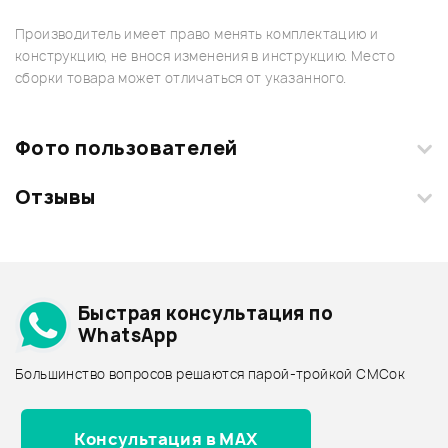
Производитель имеет право менять комплектацию и
конструкцию, не внося изменения в инструкцию. Место
сборки товара может отличаться от указанного.
Фото пользователей
Отзывы
Загрузите свои фотографии купленного товара и получите
+1000 бонусов
.
Смарт-навигатор
Добавить свое фото
Подробнее о MEINL
Быстрая консультация по
Архив товаров - дешевле
WhatsApp
Архив товаров - дороже
Большинство вопросов решаются парой-тройкой СМСок
Все товары MEINL
Архив товаров - новинки
Консультация в MAX