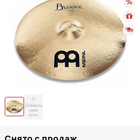
Добавить
свое
фото
Снято с продаж