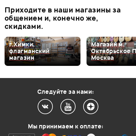
Приходите в наши магазины за
5.0
общением и, конечно же,
скидками.
Оценка
5
100%
г.Химки,
Магазин м.
флагманский
Октябрьское 
Оценка
4
0
магазин
Москва
Оценка
3
0
Оценка
2
0
Оценка
1
0
Следуйте за нами:
0
0
Мы принимаем к оплате:
очень звонкий и качественный райд очень четкий
берите не задумываясь