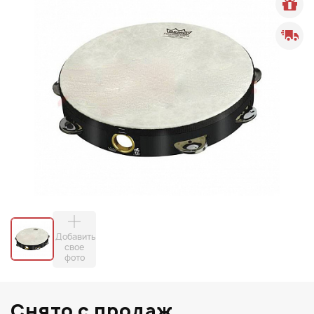
Добавить
свое
фото
Снято с продаж