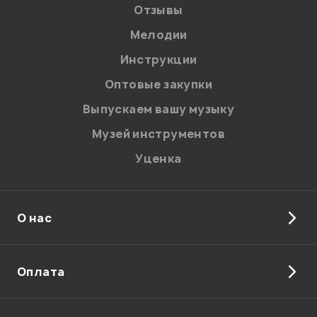
Отзывы
Мелодии
Я даю
согласие
на обработку персональных данных в
Инструкции
соответствии с
Политикой в отношении обработки
персональных данных.
Оптовые закупки
Введите проверочное число:
Выпускаем вашу музыку
Музей инструментов
Уценка
О нас
Отправить
Оплата