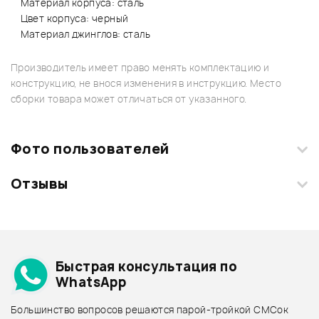
Материал корпуса: сталь
Цвет корпуса: черный
Материал джинглов: сталь
Производитель имеет право менять комплектацию и
конструкцию, не внося изменения в инструкцию. Место
сборки товара может отличаться от указанного.
Фото пользователей
Отзывы
Загрузите свои фотографии купленного товара и получите
+1000 бонусов
.
Смарт-навигатор
Добавить свое фото
Подробнее о MEINL
Быстрая консультация по
Архив товаров - дешевле
WhatsApp
Архив товаров - дороже
Большинство вопросов решаются парой-тройкой СМСок
Все товары MEINL