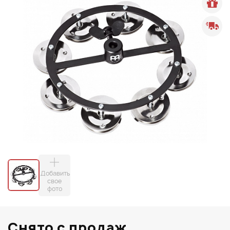
Добавить
свое
фото
Снято с продаж