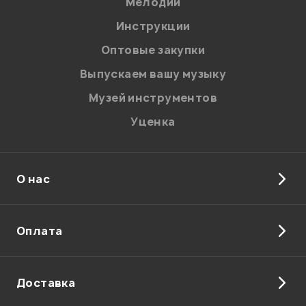
Мелодии
Я даю
согласие
на обработку персональных данных в
Инструкции
соответствии с
Политикой в отношении обработки
персональных данных.
Оптовые закупки
Введите проверочное число:
Выпускаем вашу музыку
Музей инструментов
Уценка
О нас
Отправить
Оплата
Доставка