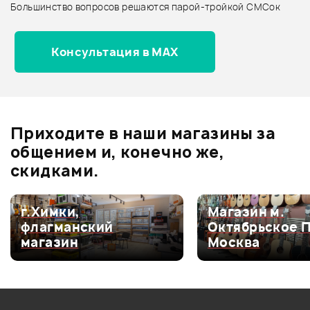
Большинство вопросов решаются парой-тройкой СМСок
Все товары STAGG
Архив товаров - новинки
Консультация в MAX
Отзывы
Оставьте отзыв и получите
+1000
0
бонусов
.
Приходите в наши магазины за
0.0
общением и, конечно же,
скидками.
Оценка
5
0
г.Химки,
Магазин м.
флагманский
Октябрьское 
Оценка
4
0
магазин
Москва
Оценка
3
0
Оценка
2
0
Оценка
1
0