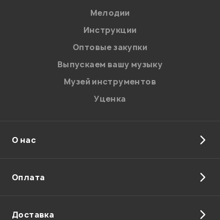
Мелодии
Я даю
согласие
на обработку персональных данных в
Инструкции
соответствии с
Политикой в отношении обработки
персональных данных.
Оптовые закупки
Введите проверочное число:
Выпускаем вашу музыку
Музей инструментов
Уценка
О нас
Отправить
Оплата
Доставка