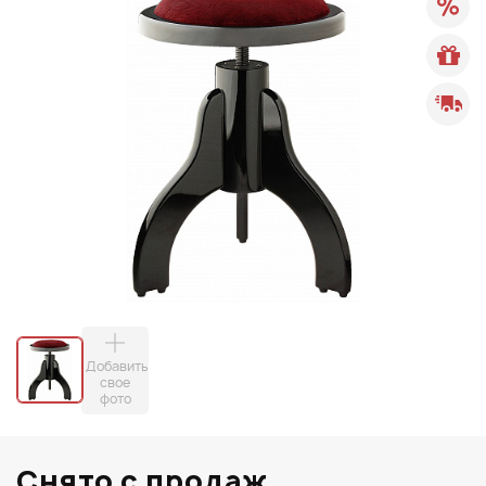
Добавить
свое
фото
Снято с продаж