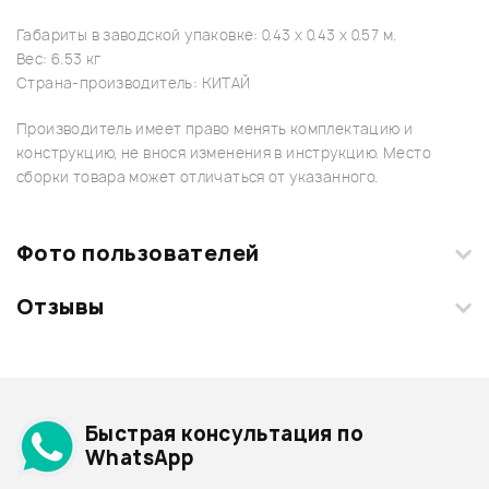
Габариты в заводской упаковке: 0.43 x 0.43 x 0.57 м.
Вес: 6.53 кг
Страна-производитель: КИТАЙ
Производитель имеет право менять комплектацию и
конструкцию, не внося изменения в инструкцию. Место
сборки товара может отличаться от указанного.
Фото пользователей
Отзывы
Загрузите свои фотографии купленного товара и получите
+1000 бонусов
.
Смарт-навигатор
Добавить свое фото
Подробнее о STAGG
Быстрая консультация по
Архив товаров - дешевле
WhatsApp
Архив товаров - дороже