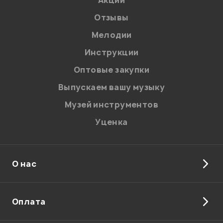
Акции
Отзывы
Мелодии
Я даю
согласие
на обработку персональных данных в
Инструкции
соответствии с
Политикой в отношении обработки
персональных данных.
Оптовые закупки
Введите проверочное число:
Выпускаем вашу музыку
Музей инструментов
Уценка
О нас
Отправить
Оплата