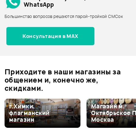
WhatsApp
Архив товаров - дороже
Большинство вопросов решаются парой-тройкой СМСок
Все товары STAGG
Архив товаров - новинки
Консультация в MAX
Отзывы
Оставьте отзыв и получите
+1000
0
бонусов
.
Приходите в наши магазины за
0.0
общением и, конечно же,
скидками.
Оценка
5
0
г.Химки,
Магазин м.
флагманский
Октябрьское 
Оценка
4
0
магазин
Москва
Оценка
3
0
Оценка
2
0