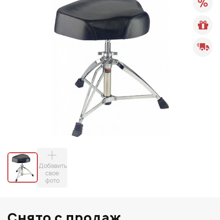
Добавить
свое
фото
Снято с продаж