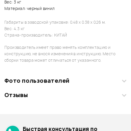
Вес: 3 кг
Материал: черный винил
Габариты в заводской упаковке: 0.48 x 0.38 x 0.26 м.
Вес: 4.3 кг
Страна-производитель: КИТАЙ
Производитель имеет право менять комплектацию и
конструкцию, не внося изменения в инструкцию. Место
сборки товара может отличаться от указанного.
Фото пользователей
Отзывы
Загрузите свои фотографии купленного товара и получите
+1000 бонусов
.
Смарт-навигатор
Добавить свое фото
Подробнее о STAGG
Быстрая консультация по
Архив товаров - дешевле