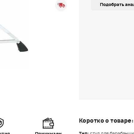
Подобрать ана
Коротко о товаре:
Тип:
стул для барабанщи
нтия
Принимаем