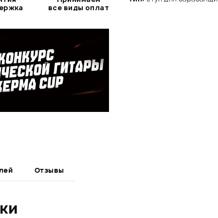
держка
все виды оплат
лей
Отзывы
ики