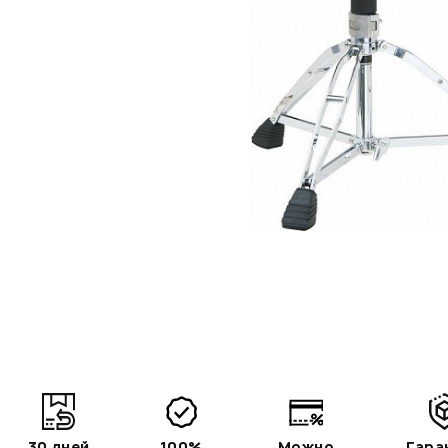
30 дней
100%
Можно
Гара