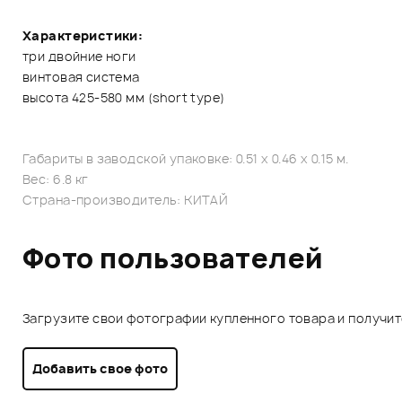
Характеристики:
три двойние ноги
винтовая система
высота 425-580 мм (short type)
Габариты в заводской упаковке: 0.51 x 0.46 x 0.15 м.
Вес: 6.8 кг
Страна-производитель: КИТАЙ
Фото пользователей
Загрузите свои фотографии купленного товара и получи
Добавить свое фото