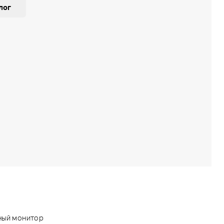
лог
ный монитор