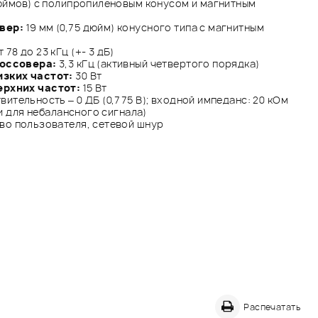
дюймов) с полипропиленовым конусом и магнитным
вер:
19 мм (0,75 дюйм) конусного типа с магнитным
 78 до 23 кГц (+- 3 дБ)
россовера:
3,3 кГц (активный четвертого порядка)
зких частот:
30 Вт
рхних частот:
15 Вт
вительность – 0 ДБ (0,775 В); входной импеданс: 20 кОм
 и для небалансного сигнала)
во пользователя, сетевой шнур
Распечатать