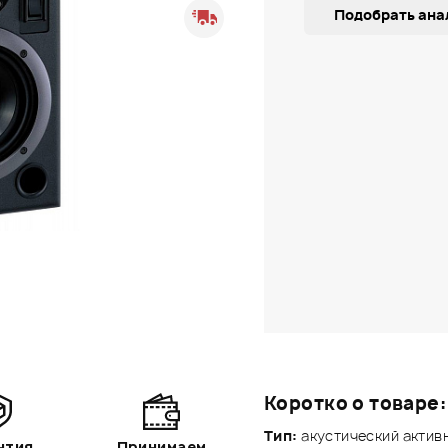
Подобрать ана
Коротко о товаре:
Тип:
акустический актив
нтия
Принимаем