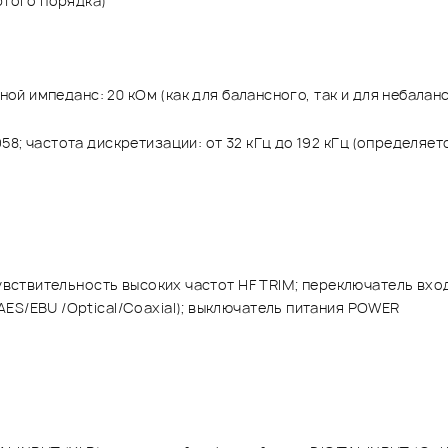
ртого порядка)
ной импеданс: 20 кОм (как для балансного, так и для небалан
8; частота дискретизации: от 32 кГц до 192 кГц (определяет
увствительность высоких частот HF TRIM; переключатель входа 
ES/EBU /Optical/Coaxial); выключатель питания POWER