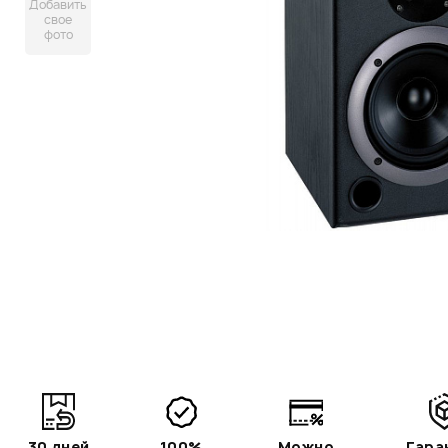
Добавить
свое
фото
30 дней
100%
Можно
Гара