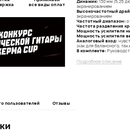
Динамик:
130 мм (5,25 
держка
все виды оплат
экранированием
Высокочастотный драй
экранированием
Частотный диапазон:
от
Частота разделения к
Мощность усилителя ни
Мощность усилителя ве
Аналоговый вход:
чувст
(как для балансного, так
В комплекте:
Руководст
Подробное описание
то пользователей
Отзывы
ики