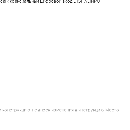
ical); коаксиальный цифровой вход DIGITAL INPUT
 конструкцию, не внося изменения в инструкцию. Место