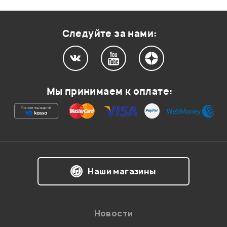
Оценка
1
0
Следуйте за нами:
0
0
Мы принимаем к оплате:
забыл залогиниться.
работал на них на одной студии (Прайм Райм) и
кстати видел на многих.
только везде первая версия еще, так сказать первое
издание, но не суть.
хороший плотный звук, который заставляет делать
классный продукт)
Наши магазины
цена полностью оправдана.
Юрьев Владимир
18.01.2010
Новости