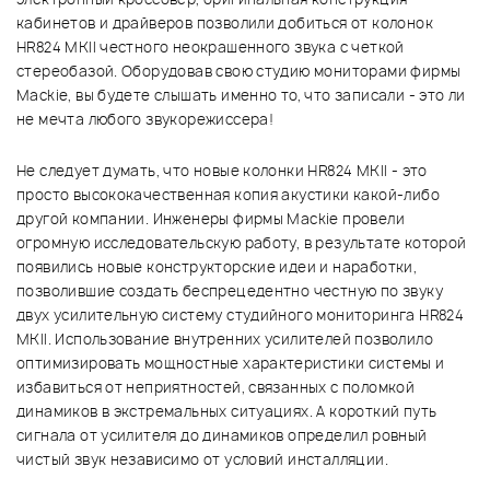
кабинетов и драйверов позволили добиться от колонок
HR824 MKII честного неокрашенного звука с четкой
стереобазой. Оборудовав свою студию мониторами фирмы
Mackie, вы будете слышать именно то, что записали - это ли
не мечта любого звукорежиссера!
Не следует думать, что новые колонки HR824 MKII - это
просто высококачественная копия акустики какой-либо
другой компании. Инженеры фирмы Mackie провели
огромную исследовательскую работу, в результате которой
появились новые конструкторские идеи и наработки,
позволившие создать беспрецедентно честную по звуку
двух усилительную систему студийного мониторинга HR824
MKII. Использование внутренних усилителей позволило
оптимизировать мощностные характеристики системы и
избавиться от неприятностей, связанных с поломкой
динамиков в экстремальных ситуациях. А короткий путь
сигнала от усилителя до динамиков определил ровный
чистый звук независимо от условий инсталляции.