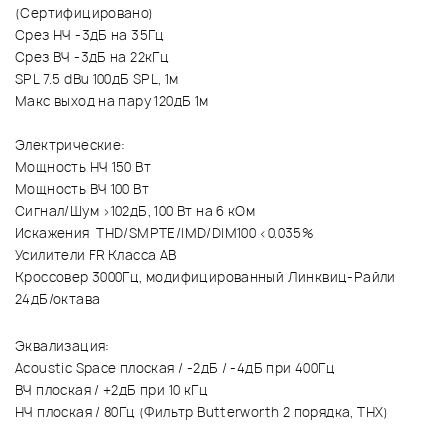
(Сертифицировано)
Срез НЧ -3дБ на 35Гц
Срез ВЧ -3дБ на 22кГц
SPL 7.5 dBu 100дБ SPL, 1м
Макс выход на пару 120дБ 1м
Электрические:
Мощность НЧ 150 Вт
Мощность ВЧ 100 Вт
Сигнал/Шум >102дБ, 100 Вт на 6 кОм
Искажения THD/SMPTE/IMD/DIM100 <0.035%
Усилители FR Класса AB
Кроссовер 3000Гц, модифицированный Линквиц-Райли
24дБ/октава
Эквализация:
Acoustic Space плоская / -2дБ / -4дБ при 400Гц
ВЧ плоская / +2дБ при 10 кГц
НЧ плоская / 80Гц (Фильтр Butterworth 2 порядка, THX)