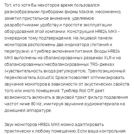
Тот, кто хотя бы некоторое время пользовался
разнообразными приборами фирмы Mackie, несомненно,
заметил пристальное внимание, уделяемое
разработчиками удобству и простоте эксплуатации
оборудования этой компании. Конструкция HR824 MKII -
очередное тому подтверждение. На лицевой панели
мониторов расположены два индикатора (питания и
перегрузки) и тумблер включения питания. Входы HR824
MKII выполнены на сбалансированных разъемах XLR и на
сбалансированных/несбалансированных TRS-джеках
(чувствительность входа регулируется). Трехпозиционный
переключатель Acoustic Space позволяет оптимизировать
звучание мониторов в зависимости от акустических свойств
того или иного помещения. Тумблер Roll Off дает
возможность включать в звуковой тракт фильтр подавления
частот ниже 80 Hz, имитируя звучание аудиоматериала на
домашней аппаратуре.
Звук мониторов HR824 MKII можно адаптировать
практически к любому помещению. Если ваша контрольная