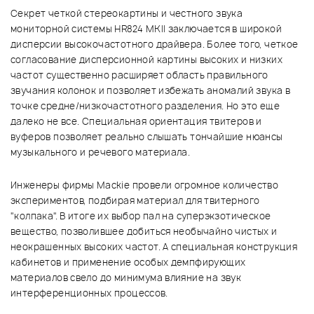
Секрет четкой стереокартины и честного звука
мониторной системы HR824 MKII заключается в широкой
дисперсии высокочастотного драйвера. Более того, четкое
согласование дисперсионной картины высоких и низких
частот существенно расширяет область правильного
звучания колонок и позволяет избежать аномалий звука в
точке средне/низкочастотного разделения. Но это еще
далеко не все. Специальная ориентация твитеров и
вуферов позволяет реально слышать тончайшие нюансы
музыкального и речевого материала.
Инженеры фирмы Mackie провели огромное количество
экспериментов, подбирая материал для твитерного
"колпака". В итоге их выбор пал на суперэкзотическое
вещество, позволившее добиться необычайно чистых и
неокрашенных высоких частот. А специальная конструкция
кабинетов и применение особых демпфирующих
материалов свело до минимума влияние на звук
интерференционных процессов.