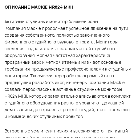
ОПИСАНИЕ MACKIE HR824 MKII
Активный студийный монитор ближней зоны.
Компания Mackie продолжает успешное движение на пути
создания собственного, полностью законченного
фирменного студийного звукового тракта. Мониторы
сведения - одна из самых важных частей студийного
оборудования. Ровная частотная характеристика,
прозрачный верх и четко читаемый низ - вот основные
требования, предъявляемые профессионалами к студийным
мониторам. Творчески переработав огромный опыт
предыдущих разработчиков, инженеры компании Mackie
создали первоклассные активные студийные мониторы
HR824 MKII, которые замечательно вписываются в комплект
студийного оборудования разного уровня: от домашней
демо-записи до серьезных project-студий, пост-продакшн-
и коммерческих студийных проектов.
Встроенные усилители низких и высоких частот, активный
электронный кроссовер, оригинальная конструкция