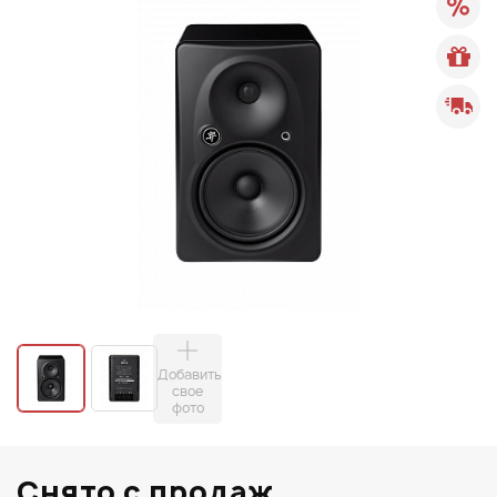
Добавить
свое
фото
Снято с продаж