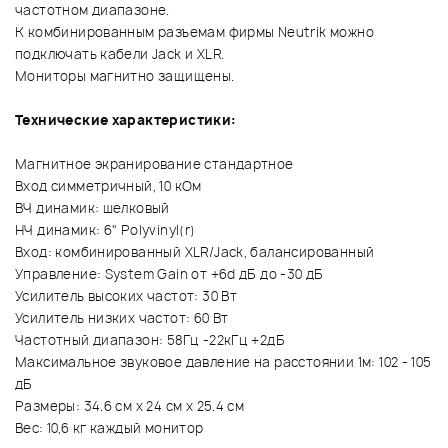
частотном диапазоне.
К комбинированным разъемам фирмы Neutrik можно
подключать кабели Jack и XLR.
Мониторы магнитно защищены.
Технические характеристики:
Магнитное экранирование стандартное
Вход симметричный, 10 кОм
ВЧ динамик: шелковый
НЧ динамик: 6" Polyvinyl(r)
Вход: комбинированный XLR/Jack, балансированный
Управление: System Gain от +6d дБ до -30 дБ
Усилитель высоких частот: 30 Вт
Усилитель низких частот: 60 Вт
Частотный диапазон: 58Гц -22кГц +2дБ
Максимальное звуковое давление на расстоянии 1м: 102 - 105
дБ
Размеры: 34.6 см x 24 см x 25.4 см
Вес: 10,6 кг каждый монитор