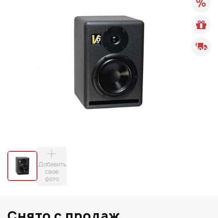
Добавить
свое
фото
Снято с продаж