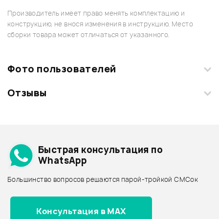
Производитель имеет право менять комплектацию и
конструкцию, не внося изменения в инструкцию. Место
сборки товара может отличаться от указанного.
Фото пользователей
Отзывы
Загрузите свои фотографии купленного товара и получите
+1000 бонусов
.
Смарт-навигатор
Добавить свое фото
Подробнее о KRK
Быстрая консультация по
Архив товаров - дешевле
WhatsApp
Архив товаров - дороже
Большинство вопросов решаются парой-тройкой СМСок
Все товары KRK
Архив товаров - новинки
Консультация в MAX