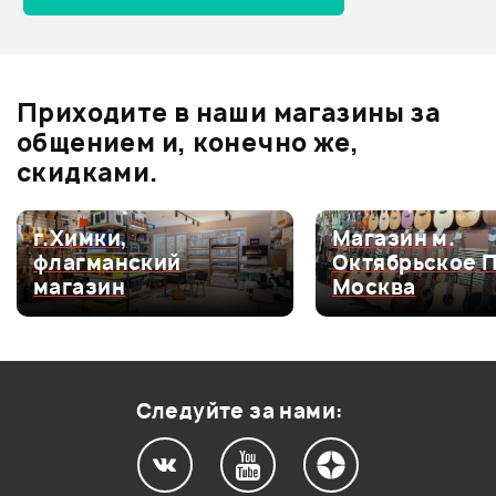
Отзывы
Оставьте отзыв и получите
+1000
0
бонусов
.
Приходите в наши магазины за
0.0
общением и, конечно же,
скидками.
Оценка
5
0
г.Химки,
Магазин м.
флагманский
Октябрьское 
Оценка
4
0
магазин
Москва
Оценка
3
0
Оценка
2
0
Оценка
1
0
Следуйте за нами: