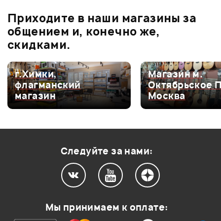
0.0
В корзину
Приходите в наши магазины за
общением и, конечно же,
Оценка
5
0
скидками.
Оценка
4
0
Оценка
3
0
г.Химки,
Магазин м.
флагманский
Октябрьское 
Оценка
2
0
магазин
Москва
Оценка
1
0
Следуйте за нами:
Мой отзыв о товаре
Ваша оценка:
Мы принимаем к оплате:
Впечатления о товаре: