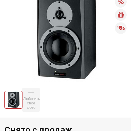
Добавить
свое
фото
Снято с продаж