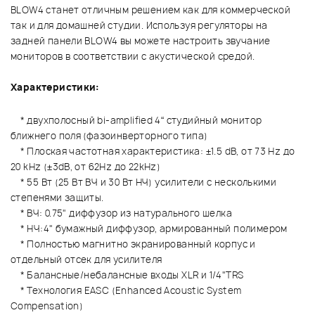
BLOW4 станет отличным решением как для коммерческой
так и для домашней студии. Используя регуляторы на
задней панели BLOW4 вы можете настроить звучание
мониторов в соответствии с акустической средой.
Характеристики:
* двухполосный bi-amplified 4“ студийный монитор
ближнего поля (фазоинверторного типа)
* Плоская частотная характеристика: ±1.5 dB, от 73 Hz до
20 kHz (±3dB, от 62Hz до 22kHz)
* 55 Вт (25 Вт ВЧ и 30 Вт НЧ) усилители с несколькими
степенями защиты.
* ВЧ: 0.75" диффузор из натурального шелка
* НЧ:4" бумажный диффузор, армированный полимером
* Полностью магнитно экранированный корпус и
отдельный отсек для усилителя
* Балансные/небалансные входы XLR и 1/4"TRS
* Технология EASC (Enhanced Acoustic System
Compensation)