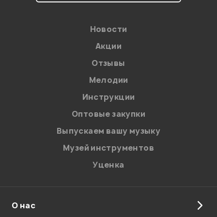
Новости
Акции
Отзывы
Мелодии
Я даю
согласие
на обработку персональных данных в
Инструкции
соответствии с
Политикой в отношении обработки
персональных данных.
Оптовые закупки
Введите проверочное число:
Выпускаем вашу музыку
Музей инструментов
Уценка
О нас
Отправить