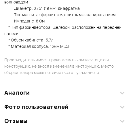
волноводом
Диаметр: 0.75" (19 мм) диафрагма
Тип магнита: феррит с магнитным экранированием
Импеданс: 8 Ом
* Тип фазоинвертора: щелевой, расположен на передней
панели
* Объем кабинета: 3.7л
* Материал корпуса: 13мм M.D.F
Производитель имеет право менять комплектацию и
конструкцию, не внося изменения в инструкцию. Место
сборки товара может отличаться от указанного.
Аналоги
Фото пользователей
Отзывы
Загрузите свои фотографии купленного товара и получите
+1000 бонусов
.