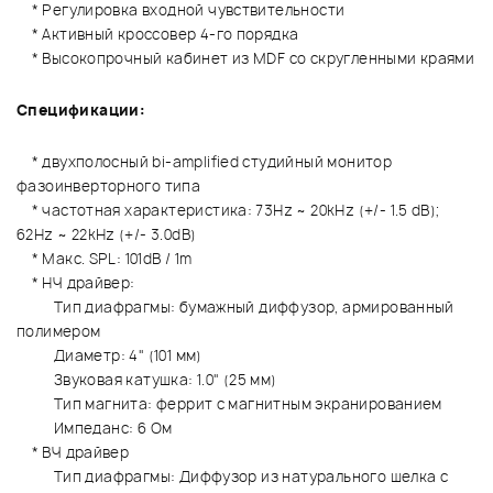
* Регулировка входной чувствительности
* Активный кроссовер 4-го порядка
* Высокопрочный кабинет из MDF со скругленными краями
Спецификации:
* двухполосный bi-amplified студийный монитор
фазоинверторного типа
* частотная характеристика: 73Hz ~ 20kHz (+/- 1.5 dB);
62Hz ~ 22kHz (+/- 3.0dB)
* Макс. SPL: 101dB / 1m
* НЧ драйвер:
Тип диафрагмы: бумажный диффузор, армированный
полимером
Диаметр: 4" (101 мм)
Звуковая катушка: 1.0" (25 мм)
Тип магнита: феррит с магнитным экранированием
Импеданс: 6 Ом
* ВЧ драйвер
Тип диафрагмы: Диффузор из натурального шелка с