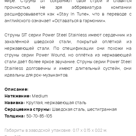
мире. Струны SIT сохраняют свой строй и славятся
прочностью. Не зря аббревиатура компании
расшифровывается как «Stay In Tune», что в переводе с
английского означает «Оставаться в гармонии».
Струны SIT серии Power Steel Stainless имеют сердечник из
закалённой шведской стали, покрытый оплёткой из
нержавеющей стали. По спецификации они похожи на
струны серии Power Wound, но оплётка из нержавеющей
стали даёт более яркое звучание. Струны серии Power Steel
Stainless долговечны и имеют длительный сустейн, они
идеальны для рок-музыкантов.
Описание:
Натяжение:
Medium
Навивка:
Круглая, нержавеющая сталь
Сердцевина струны:
Шведская сталь, шестигранная
Толщина:
50-70-85-105
Габариты в заводской упаковке: 0.17 x 0.15 x 0.02 м.