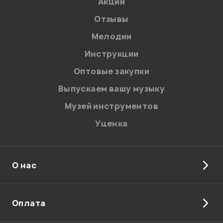
Акции
Отзывы
Мелодии
Я даю
согласие
на обработку персональных данных в
Инструкции
соответствии с
Политикой в отношении обработки
персональных данных.
Оптовые закупки
Введите проверочное число:
Выпускаем вашу музыку
Музей инструментов
Уценка
О нас
Отправить
Оплата