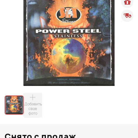
Добавить
свое
фото
Снято с продаж