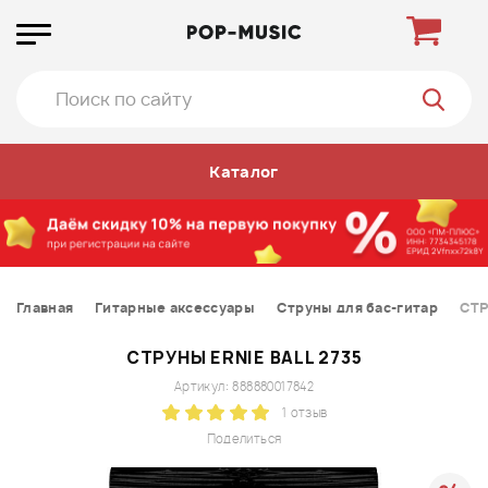
Каталог
Главная
Гитарные аксессуары
Струны для бас-гитар
СТР
СТРУНЫ ERNIE BALL 2735
Артикул: 888880017842
1 отзыв
Поделиться