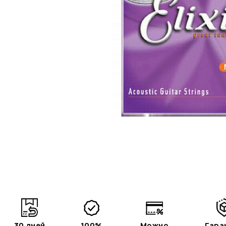
30 дней
100%
Можно
Гара