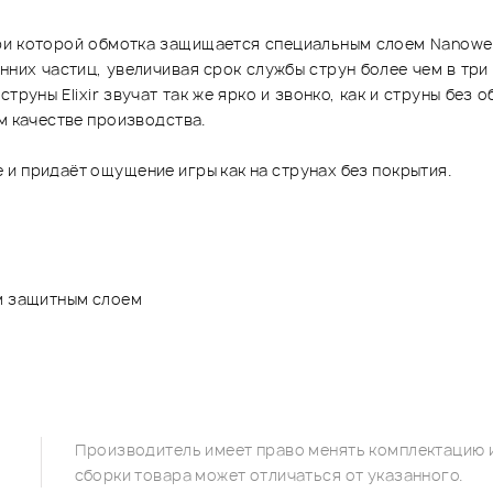
 при которой обмотка защищается специальным слоем Nanowe
нних частиц, увеличивая срок службы струн более чем в три 
 струны Elixir звучат так же ярко и звонко, как и струны бе
м качестве производства.
и придаёт ощущение игры как на струнах без покрытия.
ым защитным слоем
Производитель имеет право менять комплектацию и
сборки товара может отличаться от указанного.