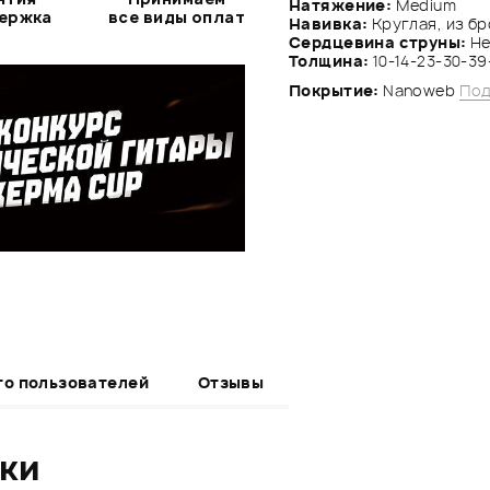
Натяжение:
Medium
держка
все виды оплат
Навивка:
Круглая, из б
Сердцевина струны:
Не
Толщина:
10-14-23-30-39
Покрытие:
Nanoweb
Под
то пользователей
Отзывы
ики