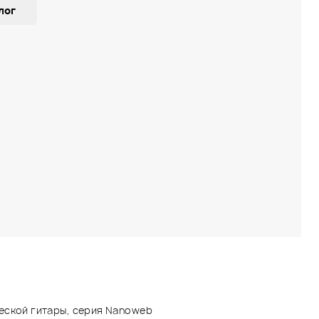
лог
еской гитары, серия Nanoweb