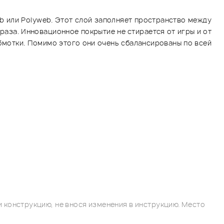
b или Polyweb. Этот слой заполняет пространство между
раза. Инновационное покрытие не стирается от игры и от
з обмотки. Помимо этого они очень сбалансированы по всей
 конструкцию, не внося изменения в инструкцию. Место