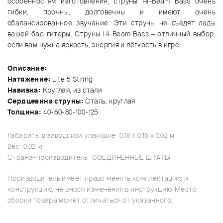
особенностям изготовления, струны Hi-Beam Bass очень
гибки, прочны, долговечны и имеют очень
сбалансированное звучание. Эти струны не съедят лады
вашей бас-гитары. Струны Hi-Beam Bass – отличный выбор,
если вам нужна яркость, энергия и лёгкость в игре.
Описание:
Натяжение:
Lite 5 String
Навивка:
Круглая, из стали
Сердцевина струны:
Cталь, круглая
Толщина:
40-60-80-100-125
Габариты в заводской упаковке: 0.18 x 0.16 x 0.02 м.
Вес: 0.02 кг
Страна-производитель: СОЕДИНЕННЫЕ ШТАТЫ
Производитель имеет право менять комплектацию и
конструкцию, не внося изменения в инструкцию. Место
сборки товара может отличаться от указанного.