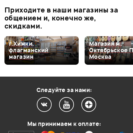
В корзину
Приходите в наши магазины за
0.0
общением и, конечно же,
скидками.
Оценка
5
0
г.Химки,
Магазин м.
флагманский
Октябрьское 
Оценка
4
0
магазин
Москва
Оценка
3
0
Оценка
2
0
Оценка
1
0
Следуйте за нами:
Мой отзыв о товаре
Мы принимаем к оплате:
Ваша оценка: