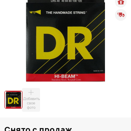
Добавить
свое
фото
Снято с продаж